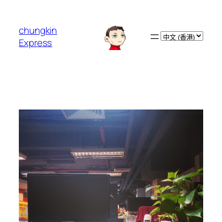
跳
至
chungkin
主
Choose
Express
要
a
內
language
容