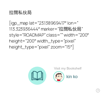
拉闊私伙局
[igp_map lat=”23.138969417″ lon=”
113.323936444″ marker=”拉闊私伙局”
style=”ROADMAP” class=”” width=”200″
height=”200″ width_type=”pixel”
height_type=”pixel” zoom=”15″]