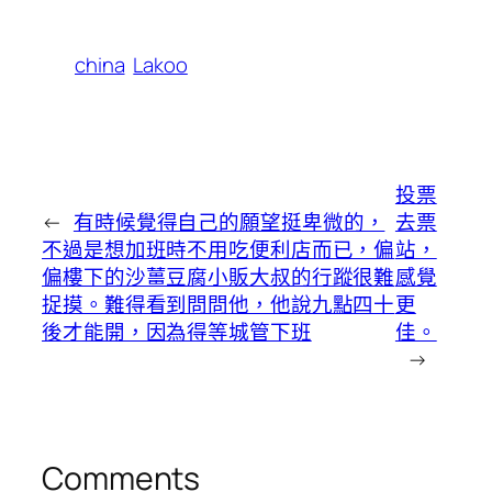
china
Lakoo
投票
←
有時候覺得自己的願望挺卑微的，
去票
不過是想加班時不用吃便利店而已，偏
站，
偏樓下的沙薑豆腐小販大叔的行蹤很難
感覺
捉摸。難得看到問問他，他說九點四十
更
後才能開，因為得等城管下班
佳。
→
Comments