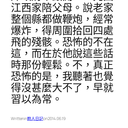
江西家陪父母。說老家
整個縣都做鞭炮，經常
爆炸，得周圍拾回四處
飛的殘骸。恐怖的不在
這，而在於他說這些話
時那份輕鬆。不，真正
恐怖的是，我聽著也覺
得沒甚麼大不了，早就
習以為常。
Written
in
憨人日記
on
2014.06.19