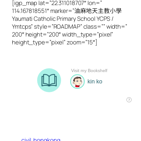
[igp_map lat=”22.311018707″ lon=”
114.167818551″ marker=”油麻地天主教小學
Yaumati Catholic Primary School YCPS /
Ymtcps” style=”ROADMAP” class=”” width=”
200″ height=”200″ width_type=”pixel”
height_type=”pixel” zoom=”15″]
civil
hongkong