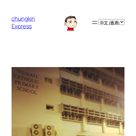
跳
至
chungkin
主
Choose
Express
要
a
內
language
容