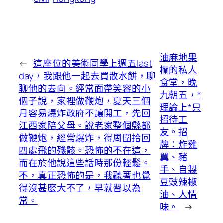
油麻地果
←
這座位的美術同學上週五last
欄的私人
day，我跟他一起去買散水餅，聊
食堂，晚
聊他的去向。經常面帶笑容的小
九朝五，*
個子說，家裡做鞭炮，夏天三個
理論上*只
月容易爆炸政府不讓開工，先回
招待工
江西家陪父母。說老家整個縣都
友。招
做鞭炮，經常爆炸，得周圍拾回
牌：炸雞
四處飛的殘骸。恐怖的不在這，
翼、豬
而在於他說這些話時那份輕鬆。
手、自製
不，真正恐怖的是，我聽著也覺
豆豉辣椒
得沒甚麼大不了，早就習以為
油、人情
常。
味。
→