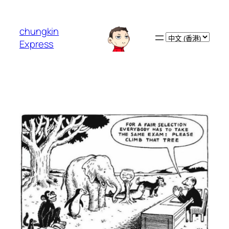
跳
至
chungkin
主
Choose
Express
要
a
內
language
容