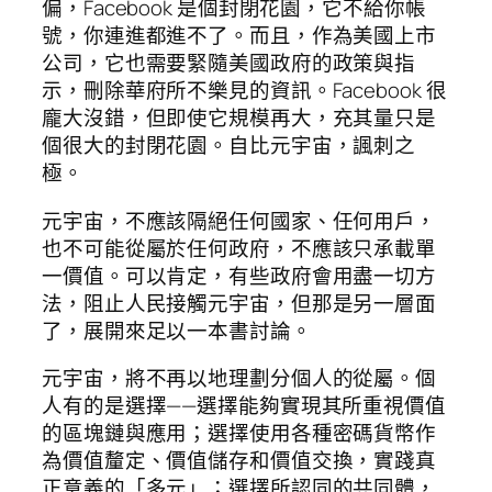
偏，Facebook 是個封閉花園，它不給你帳
號，你連進都進不了。而且，作為美國上市
公司，它也需要緊隨美國政府的政策與指
示，刪除華府所不樂見的資訊。Facebook 很
龐大沒錯，但即使它規模再大，充其量只是
個很大的封閉花園。自比元宇宙，諷刺之
極。
元宇宙，不應該隔絕任何國家、任何用戶，
也不可能從屬於任何政府，不應該只承載單
一價值。可以肯定，有些政府會用盡一切方
法，阻止人民接觸元宇宙，但那是另一層面
了，展開來足以一本書討論。
​​​​元宇宙，將不再以地理劃分個人的從屬。個
人有的是選擇——選擇能夠實現其所重視價值
的區塊鏈與應用；選擇使用各種密碼貨幣作
為價值釐定、價值儲存和價值交換，實踐真
正意義的「多元」；選擇所認同的共同體，