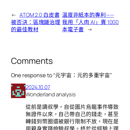
←
ATOM 2.0 白皮書
溫度非紙本的專利——
被否決：區塊鏈治理
我用「人肉 AI」賣 1000
的最佳教材
本電子書
→
Comments
One response to “元宇宙：元的多重宇宙”
2024.10.07
Wonderland analysis
從前是讀叔學，自從圖片烏龍事件導致
無證件以來，自己帶自己的錢走，甚至
轉錢到幣圈還被銀行限制不放，現在是
用親身實踐檢驗叔學。終於從經驗上理