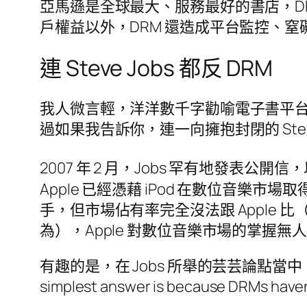
亞馬遜是全球最大、服務最好的書店，D
戶權益以外，DRM 還造成平台監控、
連 Steve Jobs 都反 DRM
我人微言輕，洋洋數千字勸喻電子書平台
過如果我告訴你，連一向擁抱封閉的 Stev
2007 年 2 月，Jobs 罕有地發表公開信，以「
Apple 已經憑藉 iPod 在數位音樂市場取得巨
手，但市場佔有率完全沒法跟 Apple 比（試
為），Apple 對數位音樂市場的掌握無
有趣的是，在 Jobs 所舉的芸芸論點當中
simplest answer is because DRMs have