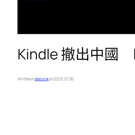
Kindle 撤出中
Written
in
debook
on
2023.07.26