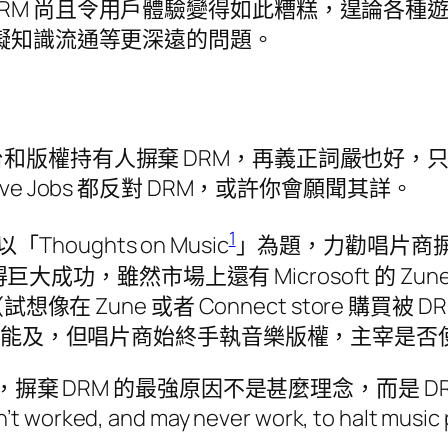
RM 尚且令用戶體驗變得如此糟糕，遑論各種
窒礙知識流通等更深遠的問題。
和版權持有人摒棄 DRM，再義正詞嚴也好，
e Jobs 都反對 DRM，或許你會願聞其詳。
1
Thoughts on Music
」為題，力勸唱片商摒棄
大成功，雖然市場上還有 Microsoft 的 Zune 和 
想像在 Zune 或者 Connect store 購
人能及，但唱片商始終手執音樂版權，主宰是否使
，摒棄 DRM 的最強原因不是甚麼理念，而是 D
n’t worked, and may never work, to halt mu