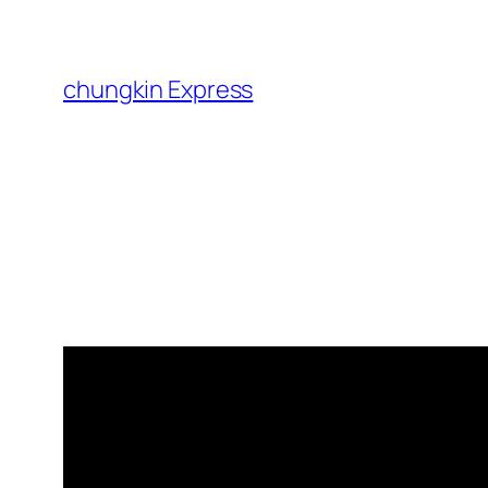
跳
至
主
chungkin Express
要
內
容