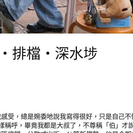
・排檔・深水埗
我感受，總是婉委地說我寫得很好，只是自己不
樣稱呼，畢竟我都是大叔了，不尊稱「伯」才