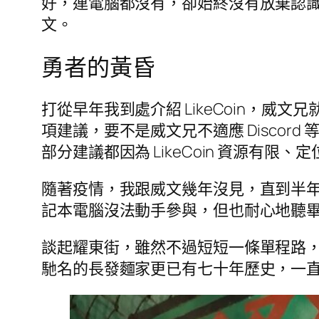
好，連電腦都沒有，卻始終沒有放棄認識區
文。
勇者的黃昏
打從早年我到處介紹 LikeCoin，
項建議，要不是威文兄不適應 Disco
部分建議都因為 LikeCoin 資源
隨著疫情，我跟威文幾年沒見，直到半
記本電腦沒法動手參與，但也耐心地聽
談起耀東街，雖然不過短短一條單程路
馳名的長發麵家更已有七十年歷史，一