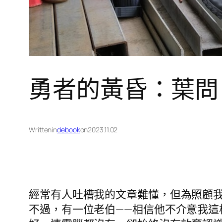
勇者的黃昏：葉問
Written
in
debook
on
2023.11.02
經常有人吐槽我的文章難懂，但為照顧
不過，有一位老伯——相信他不介意我這