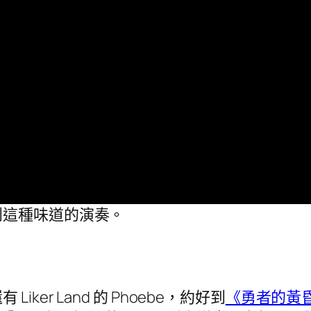
到這種味道的演奏。
er Land 的 Phoebe，約好到
《勇者的黃