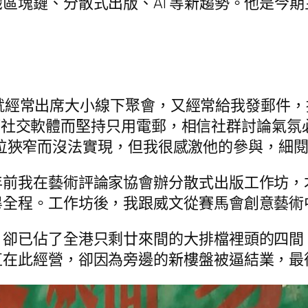
塊鏈、分散式出版、AI 等新趨勢。他是今期主角
威文兄就經常出席大小線下聚會，又經常給我發郵
rd 等社交軟體而堅持只用電郵，相信社群討論
有限、定位狹窄而沒法實現，但我很感激他的參與，
年前我在藝術評論家協會辦分散式出版工作坊，
畢全程。工作坊後，我跟威文從賽馬會創意藝術
，卻已佔了全港只剩廿來間的大排檔裡頭的四間
直在此經營，卻因為旁邊的新樓盤被逼結業，最