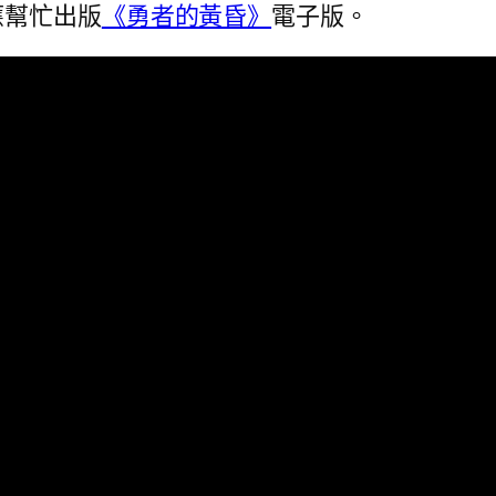
應幫忙出版
《勇者的黃昏》
電子版。