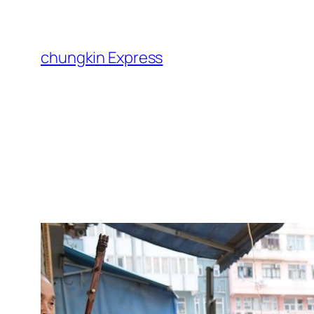
跳
至
主
chungkin Express
要
內
容