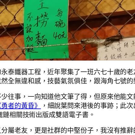
的永泰鐵器工程，近年聚集了一班六七十歲的老
竟然全無違和感，技藝氣氛俱佳，跟海角七號的
不少往事，一向知道他文筆了得，但原來他能文
《勇者的黃昏》
，細說葉問來港後的事跡；此次
區塊鏈相關技術出版成雙語電子書。
又分屬老友，更是社群的中堅份子，我沒有推辭