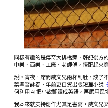
同樣有趣的是傳奇大排檔旁、蘇記後方
中樂、西樂、工廠、老師傅，搭配起來
説回宵夜，席間威文兄兩杯到肚，談了
葉準習詠春，年前更自資出版短篇小說
何利用 AI 把小說翻譯成英語，再應用
我本來就支持創作尤其是書寫，威文兄