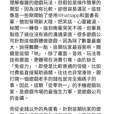
理解複雜的遊戲玩法，但假如是操作簡單的
類型，因為沒有比較，卻很容易滿足。這就
像是一些剛開始了使用Whatsapp和面書長
輩，猶如發現新大陸，把笑話、心靈雞湯、
秘聞一一轉發，搞到晚輩哭笑不得，但畢竟
製造了過往沒有過的溝通渠道。很多遊戲公
司針對這個群體做遊戲，因為除了數量最龐
大，說得難聽一點，這類玩家最容易哄。關
鍵是這個「哄」，除了畫面、音效、玩法等
技術層面，更體現在消費引導。由於缺乏
「免疫力」，即使是比較普通的伎倆，比如
付費能直接幫助過關，往往也非常湊效，跟
打開一個遊戲老手的錢包是完全兩碼子的
事。因此，這類「從零到一」的手機遊戲玩
家，是遊戲市場的最強生力軍，是遊戲公司
的金礦。
而從金錢以外的角度看，針對這類玩家的遊