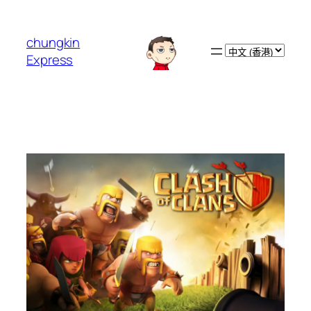
跳
至
chungkin
主
Choose
Express
要
a
內
language
容