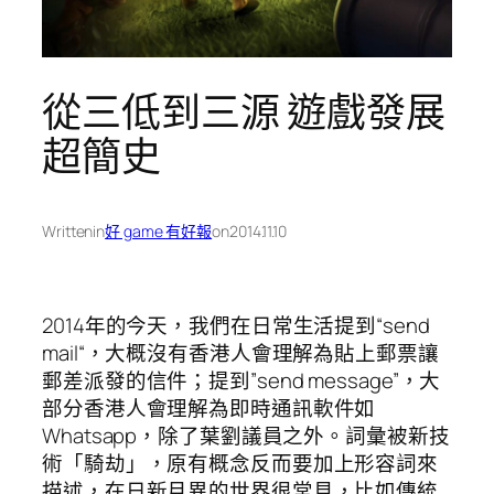
從三低到三源 遊戲發展
超簡史
Written
in
好 game 有好報
on
2014.11.10
2014年的今天，我們在日常生活提到“send
mail“，大概沒有香港人會理解為貼上郵票讓
郵差派發的信件；提到”send message”，大
部分香港人會理解為即時通訊軟件如
Whatsapp，除了葉劉議員之外。詞彙被新技
術「騎劫」，原有概念反而要加上形容詞來
描述，在日新月異的世界很常見，比如傳統