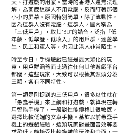
天、打遊戲的用家。當時的香港人還無法理
解，為甚麼這群人不用電腦，反而盯著那個
小小的屏幕。原因特別簡單，除了流動性，
因為這群人沒有電腦。這群人，國內稱為
「三低用戶」，取其“3D“的諧音，泛指「低
年齡、低學歷、低收入」的用戶群，涵蓋學
生、民工和軍人等，也因此港人非常陌生。
時至今日，手機遊戲已經是最大眾化的玩
意，用戶群涵蓋面比過往任何其他遊戲平台
都闊。這些玩家，大致可以根據其源頭分為
三類，各有不同特性。
第一類是剛提到的三低用戶，很多以往就在
「愚蠢手機」來上網和打遊戲，就算現在轉
用智能手機了，一般對性能價格比很敏感，
選擇比較低端的安卓手機。基於以前愚蠢手
機上的遊戲經驗，這類玩家對畫面音效等要
求稍低，能接受比較複雜的玩法和介面，一