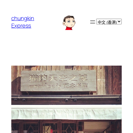
跳
至
chungkin
主
Choose
Express
要
a
內
language
容