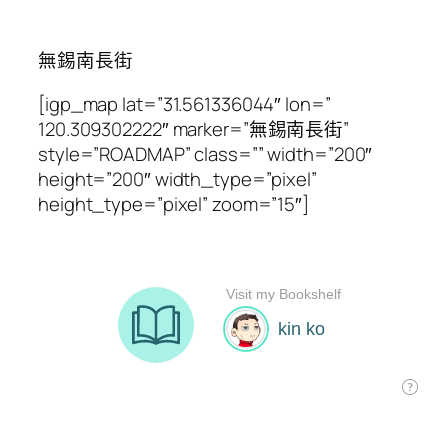
無錫南長街
[igp_map lat=”31.561336044″ lon=”
120.309302222″ marker=”無錫南長街”
style=”ROADMAP” class=”” width=”200″
height=”200″ width_type=”pixel”
height_type=”pixel” zoom=”15″]