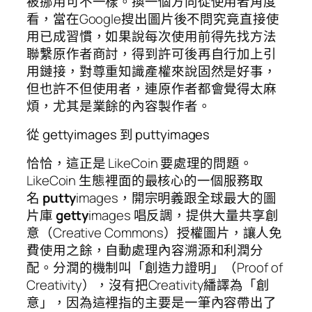
被挪用可不一樣。換一個方向從使用者角度
看，當在Google搜出圖片後不問究竟直接使
用已成習慣，如果說每次使用前得先找方法
聯繫原作者商討，得到許可後再自行加上引
用鏈接，對尊重知識產權來說固然是好事，
但也許不但使用者，連原作者都會覺得太麻
煩，尤其是業餘的內容製作者。
從 gettyimages 到 puttyimages
恰恰，這正是 LikeCoin 要處理的問題。
LikeCoin 生態裡面的最核心的一個服務取
名
putty
images，開宗明義跟全球最大的圖
片庫
getty
images 唱反調，提供大量共享創
意（Creative Commons）授權圖片，讓人免
費使用之餘，自動處理內容溯源和利潤分
配。分潤的機制叫「創造力證明」（Proof of
Creativity），沒有把Creativity繙譯為「創
意」，因為這裡指的主要是一筆內容帶出了