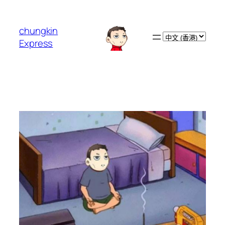
跳
至
chungkin
主
Choose
Express
要
a
內
language
容