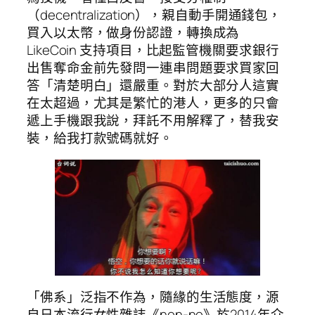
（decentralization），親自動手開通錢包，
買入以太幣，做身份認證，轉換成為
LikeCoin 支持項目，比起監管機關要求銀行
出售奪命金前先發問一連串問題要求買家回
答「清楚明白」還嚴重。對於大部分人這實
在太超過，尤其是繁忙的港人，更多的只會
遞上手機跟我說，拜託不用解釋了，替我安
裝，給我打款號碼就好。
「佛系」泛指不作為，隨緣的生活態度，源
自日本流行女性雜誌《non-no》於2014年介