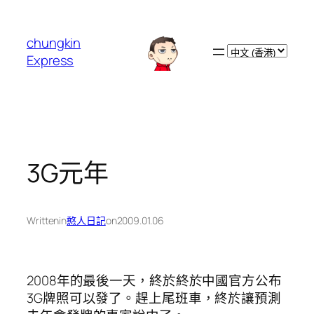
跳
至
chungkin
主
Choose
Express
要
a
內
language
容
3G元年
Written
in
憨人日記
on
2009.01.06
2008年的最後一天，終於終於中國官方公布
3G牌照可以發了。趕上尾班車，終於讓預測