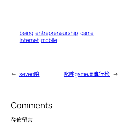
being
entrepreneurship
game
internet
mobile
←
seven噏
叱咤game壇流行榜
→
Comments
發佈留言