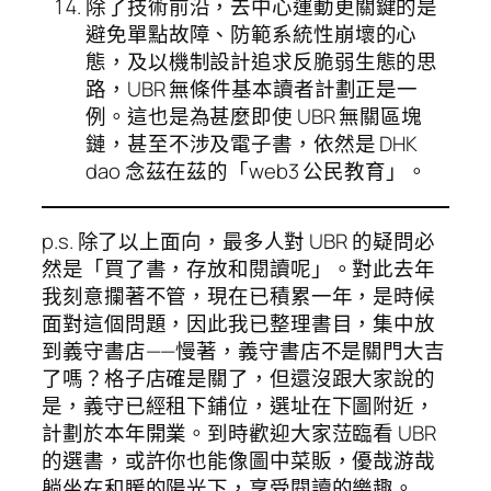
除了技術前沿，去中心運動更關鍵的是
避免單點故障、防範系統性崩壞的心
態，及以機制設計追求反脆弱生態的思
路，UBR 無條件基本讀者計劃正是一
例。這也是為甚麼即使 UBR 無關區塊
鏈，甚至不涉及電子書，依然是 DHK
dao 念茲在茲的「web3 公民教育」。
p.s. 除了以上面向，最多人對 UBR 的疑問必
然是「買了書，存放和閱讀呢」。對此去年
我刻意攔著不管，現在已積累一年，是時候
面對這個問題，因此我已整理書目，集中放
到義守書店——慢著，義守書店不是關門大吉
了嗎？格子店確是關了，但還沒跟大家說的
是，義守已經租下鋪位，選址在下圖附近，
計劃於本年開業。到時歡迎大家𦲷臨看 UBR
的選書，或許你也能像圖中菜販，優哉游哉
躺坐在和䁔的陽光下，享受閱讀的樂趣。