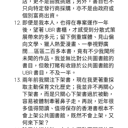
店，更不是由我挑選；另外，書目也不
只向特定發行商採購，亦不是由政府或
個別富商出資。
即便是我本人，也得在專案運作一年
後，望著 UBR 書櫃，才感受到分散式策
展帶來的多元；留下側重媒體、見山偏
向文學、獵人熱愛漫畫、一拳視野廣
闊……區區二百多本書，竟有不少我聞所
未聞的作品。我並無比對公共圖書館的
書目，但敢打賭有收錄於公共圖書館的
UBR 書目，不及一半。
兩年前我關注下架書，現在我更著重採
取主動保育文化歷史；我並非不再關心
下架書，而是只關心下架書過於被動，
容易被體制牽著鼻子走。再說，近年很
多值得閱讀、值得保存的香港書根本不
會上架公共圖書館，既然不會上架，又
何來下架？