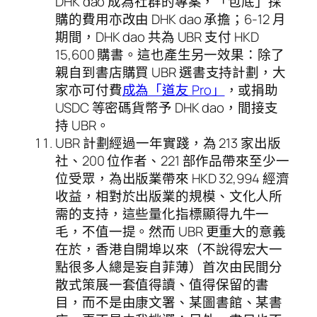
DHK dao 成為社群的專案，「包底」採
購的費用亦改由 DHK dao 承擔；6-12 月
期間，DHK dao 共為 UBR 支付 HKD
15,600 購書。這也產生另一效果：除了
親自到書店購買 UBR 選書支持計劃，大
家亦可付費
成為「道友 Pro」
，或捐助
USDC 等密碼貨幣予 DHK dao，間接支
持 UBR。
UBR 計劃經過一年實踐，為 213 家出版
社、200 位作者、221 部作品帶來至少一
位受眾，為出版業帶來 HKD 32,994 經濟
收益，相對於出版業的規模、文化人所
需的支持，這些量化指標顯得九牛一
毛，不值一提。然而 UBR 更重大的意義
在於，香港自開埠以來（不說得宏大一
點很多人總是妄自菲薄）首次由民間分
散式策展一套值得讀、值得保留的書
目，而不是由康文署、某圖書館、某書