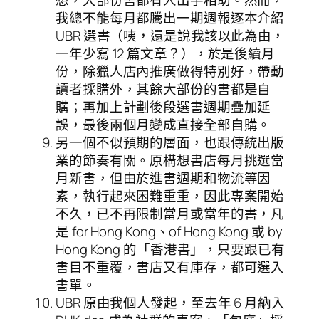
想，大部份書都有人出手相助。然而，
我總不能每月都騰出一期週報逐本介紹
UBR 選書（咦，還是說我該以此為由，
一年少寫 12 篇文章？），於是後續月
份，除獵人店內推廣做得特別好，帶動
讀者採購外，其餘大部份的書都是自
購；再加上計劃後段選書週期疊加延
誤，最後兩個月變成直接全部自購。
另一個不似預期的層面，也跟傳統出版
業的節奏有關。原構想書店每月挑選當
月新書，但由於進書週期和物流等因
素，執行起來困難重重，因此專案開始
不久，已不再限制當月或當年的書，凡
是 for Hong Kong、of Hong Kong 或 by
Hong Kong 的「香港書」，只要跟已有
書目不重覆，書店又有庫存，都可選入
書單。
UBR 原由我個人發起，至去年 6 月納入