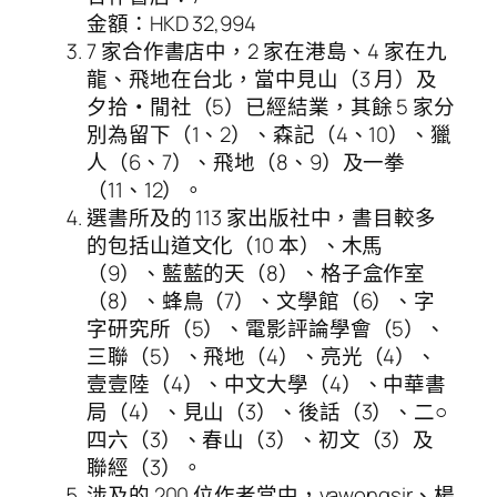
金額：HKD 32,994
7 家合作書店中，2 家在港島、4 家在九
龍、飛地在台北，當中見山（3 月）及
夕拾・閒社（5）已經結業，其餘 5 家分
別為留下（1、2）、森記（4、10）、獵
人（6、7）、飛地（8、9）及一拳
（11、12）。
選書所及的 113 家出版社中，書目較多
的包括山道文化（10 本）、木馬
（9）、藍藍的天（8）、格子盒作室
（8）、蜂鳥（7）、文學館（6）、字
字研究所（5）、電影評論學會（5）、
三聯（5）、飛地（4）、亮光（4）、
壹壹陸（4）、中文大學（4）、中華書
局（4）、見山（3）、後話（3）、二○
四六（3）、春山（3）、初文（3）及
聯經（3）。
涉及的 200 位作者當中，vawongsir、楊