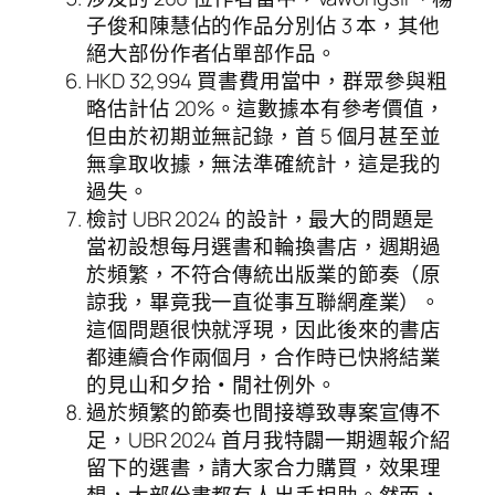
子俊和陳慧佔的作品分別佔 3 本，其他
絕大部份作者佔單部作品。
HKD 32,994 買書費用當中，群眾參與粗
略估計佔 20%。這數據本有參考價值，
但由於初期並無記錄，首 5 個月甚至並
無拿取收據，無法準確統計，這是我的
過失。
檢討 UBR 2024 的設計，最大的問題是
當初設想每月選書和輪換書店，週期過
於頻繁，不符合傳統出版業的節奏（原
諒我，畢竟我一直從事互聯網產業）。
這個問題很快就浮現，因此後來的書店
都連續合作兩個月，合作時已快將結業
的見山和夕拾・閒社例外。
過於頻繁的節奏也間接導致專案宣傳不
足，UBR 2024 首月我特闢一期週報介紹
留下的選書，請大家合力購買，效果理