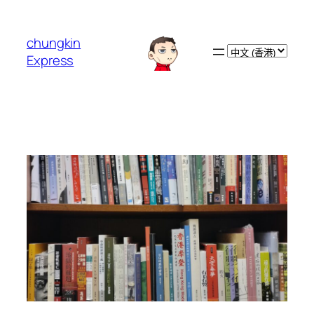
跳
至
chungkin
主
Choose
Express
要
a
內
language
容