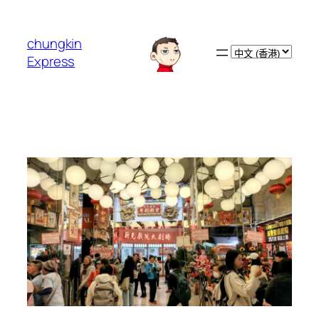
跳
至
chungkin
主
Choose
Express
要
a
內
language
容