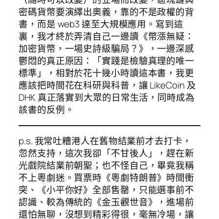
密碼貨幣要演繹出奧義，靠的不是政權的背
書，而是 web3 達至大規模應用。寫到這
裏，我才終於弄清自己一邊讀《幣漲無疑：
加密貨幣，一場史詩級騙局？》，一邊深感
鬱悶的真正原因：「實踐是檢驗真理的唯一
標準」，相對於花十幾小時讀這本書，我更
應該把時間花在科研與科普，讓 LikeCoin 及
DHK 真正落實到大眾的日常生活，同時成為
該書的反例。
p.s. 我常吐糟港人在舊物結業前才去打卡，
忽然支持，這次我卻「不甘後人」，趕在新
光戲院結業前朝聖；也不怪自己，畢竟我稱
不上粵劇迷。買票時《粵劇特朗普》時間衝
突、《小平你好》全部售罄，只能選事前不
認識、較為傳統的《金玉觀世音》，進場前
還怕無聊，沒想到精彩得很，毫無冷場，讓