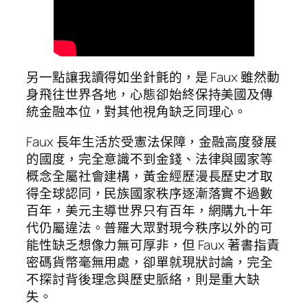
另一點讓我讀得如坐針氈的，是 Faux 雖然動
身飛往世界各地，心態卻始終保持美國及傳
統金融本位，對其他視角缺乏同理心。
Faux 長年生活於受憲法保障，金融高度發展
的國度，完全意識不到金錢、法律與國家等
概念全屬社會建構，黃金經歷漫長歷史才取
得全球認同，民族國家秩序逐漸落實不過數
百年，美元主導世界只有百年，網購九十年
代仍屬違法。普羅大眾對現今秩序以外的可
能性缺乏想像力無可厚非，但 Faux 著書指責
密碼貨幣毫無用處，卻單就現狀討論，完全
不探討背後理念與歷史脈絡，則是重大缺
失。