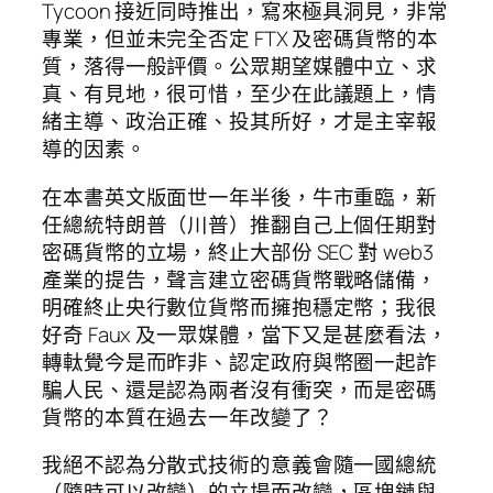
Tycoon
接近同時推出，寫來極具洞見，非常
專業，但並未完全否定 FTX 及密碼貨幣的本
質，落得一般評價。公眾期望媒體中立、求
真、有見地，很可惜，至少在此議題上，情
緒主導、政治正確、投其所好，才是主宰報
導的因素。
在本書英文版面世一年半後，牛市重臨，新
任總統特朗普（川普）推翻自己上個任期對
密碼貨幣的立場，終止大部份 SEC 對 web3
產業的提告，聲言建立密碼貨幣戰略儲備，
明確終止央行數位貨幣而擁抱穩定幣；我很
好奇 Faux 及一眾媒體，當下又是甚麼看法，
轉軚覺今是而昨非、認定政府與幣圈一起詐
騙人民、還是認為兩者沒有衝突，而是密碼
貨幣的本質在過去一年改變了？
我絕不認為分散式技術的意義會隨一國總統
（隨時可以改變）的立場而改變，區塊鏈與