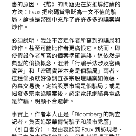
書的原因，《幣》的問題更在於推導結論的
方法：Faux 把密碼貨幣貶為一文不值的騙
局，論據是幣圈中充斥了許許多多的騙案與
炒作。
必須說明，我並不否定作者所寫到的騙局和
炒作，甚至可能比作者更痛恨它。然而，即
使假設作者所寫的個案準確無誤，這依然是
典型的偷換概念，混淆「行騙手法涉及密碼
貨幣」和「密碼貨幣本身是個騙局」兩者。
這種偷換就好像調查多宗股壇騙案如假帳、
內幕交易後，定論股票市場是個騙局；或是
揭發多宗電話騙案後，認定電訊網絡與電話
是詐騙，明顯不合邏輯。
事實上，作者本人正是「Bloomberg 的調查
記者，負責追蹤華爾街騙子和股市禿鷹」
（引自書介），我由衷欣賞 Faux 到訪現場、