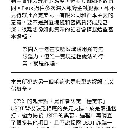
動手實作去理解的態度，但對其邏輯不敢苟
同。Faux 過往多次深入報導金融犯罪，卻不
見得就此否定美元、有限公司和資本主義的
意義，要不是對區塊鏈和密碼貨幣成見甚
深，很難想像如此資深的記者會搞混這些基
本邏輯。
幣圈人士老在吹噓區塊鏈用途的無
限潛力，但唯一實現這種說法的行
業，就是詐騙。
本書所犯的另一個毛病也是典型的謬誤：以
偏概全。
《幣》的起步點，是作者認定「穩定幣」
USDT 背後缺乏相應的美元支撐，於是窮追猛
打，極力揭發 USDT 的黑幕，過程中再調查
了很多其他項目。且不說揭露 USDT 詐騙一