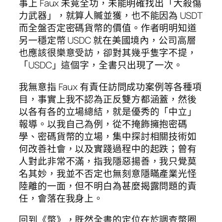
事上 Faux 未竟全功，未能明確找出「大殺傷
力武器」，就算人贓並獲，也不能因為 USDT
而全盤否定密碼貨幣的價值。作者明明知道
另一穩定幣 USDC 就在美國境內，公司高層
也應該很樂意受訪，卻對其幾乎隻字不提，
「USDC」這個字，全書只出現了一次。
我無意指 Faux 有責任訪問成功案例等各種項
目，事實上我不認為正反雙方都涵蓋，然後
以各有各的立場總結，就是優秀的「中立」
報導。以我自己為例，從不掩飾擁抱密碼
學、密碼貨幣的立場，集中探討相關技術如
何改善社會，以及實踐過程中的起跌；曾有
人對此非常不滿，指我隱惡揚善，我只覺莫
名其妙，我並不否定也無刻意隱瞞產業光怪
陸離的一面，但不明白為甚麼揭露問題的責
任，會落在我身上。
回到《幣》，既然全書的定位在於調查幣圈