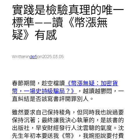
實踐是檢驗真理的唯一
標準——讀《幣漲無
疑》有感
Written
in
defi
on
2025.03.05
春節期間，趁空檔讀
《幣漲無疑：加密貨
幣，一場史詩級騙局？》
，越讀越鬱悶，一
直糾結是否該寫書評開罪別人。
雖然要求自己保持稜角，但同時我也說過要
保持沉著；最終讓我決心執筆的，是該書的
出版社，早安財經發行人沈雲驄的氣度。沈
先生年初本要送我《幣》，我婉拒說要付費