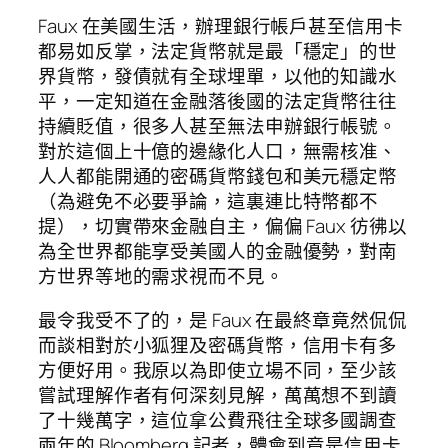
Faux 在美國生活，辦理銀行帳戶甚至信用卡
都易如反掌，法定貨幣就是最「穩定」的世
界貨幣，發債就有全球埋單，以他的知識水
平，一定知道在金融落後國的法定貨幣往往
持續貶值，很多人甚至無法申辦銀行帳號。
對於這個上十億的邊緣化人口，無需核准、
人人都能開通的密碼貨幣錢包和美元穩定幣
（為避免不必要爭論，這裏連比特幣都不
提），切實帶來金融自主，偏偏 Faux 彷彿以
為全世界都能享受美國人的金融優勢，對南
方世界等地的需求視而不見。
最令我受不了的，是 Faux 在最終章竟然侃侃
而談相對於小狐狸及密碼貨幣，信用卡有多
方便好用。我原以為即使立場不同，至少該
嘗試理解作者有何深刻見解，萬萬想不到讀
了十幾萬字，這位拿公費飛往全球多國調查
兩年的 Bloomberg 記者，體會到竟是信用卡