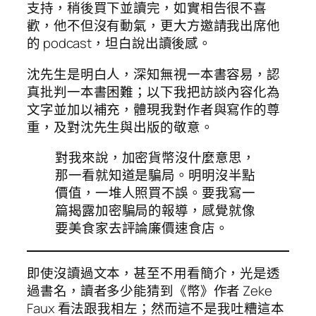
支持，稍後買下並讀完，如實相告很不喜
歡，他不但沒有動氣，更大方邀請我出席他
的 podcast，坦白說出讀後感。
沈先生是明白人，深知無視一本書容易，認
真批判一本書困難；以下我把訪談內容化為
文字並加以補充，體現我對作者與寫作的尊
重，及對沈先生與出版的敬意。
對我來說，加密貨幣沒什麼意思，
那一看就知道是騙局。明明沒半點
價值，一堆人照買不誤。要我寫一
篇揭露加密騙局的報導，感覺就像
要美食家去評論廉價速食店。
即使沒讀過文本，甚至不用看簡介，光是透
過書名，讀者多少能猜到《幣》作者 Zeke
Faux 看法跟我相左；然而這不是我吐糟這本