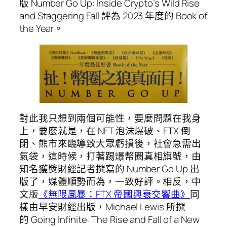
版
Number Go Up: Inside Crypto’s Wild Rise
and Staggering Fall
評為 2023 年度的 Book of
the Year。
對此我只想到兩個可能性，要麼問題在我身
上，要麼就是，在 NFT 泡沫爆破、FTX 倒
閉、熊市來臨導致大眾虧損後，社會急需出
氣袋，這時候，打著踢爆幣圈真相旗號，由
知名獲獎財經記者撰寫的
Number Go Up
出
版了，媒體順勢而為，一致好評。相反，中
文版
《無限風暴：FTX 帝國興衰交響曲》
同
樣由早安財經出版，Michael Lewis 所撰
的
Going Infinite: The Rise and Fall of a New