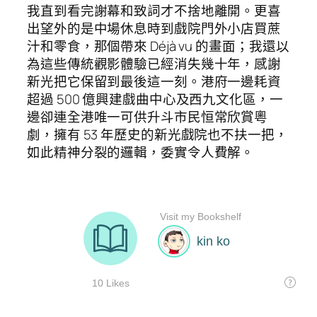
我直到看完謝幕和致詞才不捨地離開。更喜
出望外的是中場休息時到戲院門外小店買蔗
汁和零食，那個帶來 Déjà vu 的畫面；我還以
為這些傳統觀影體驗已經消失幾十年，感謝
新光把它保留到最後這一刻。港府一邊耗資
超過 500 億興建戲曲中心及西九文化區，一
邊卻連全港唯一可供升斗市民恒常欣賞粵
劇，擁有 53 年歷史的新光戲院也不扶一把，
如此精神分裂的邏輯，委實令人費解。