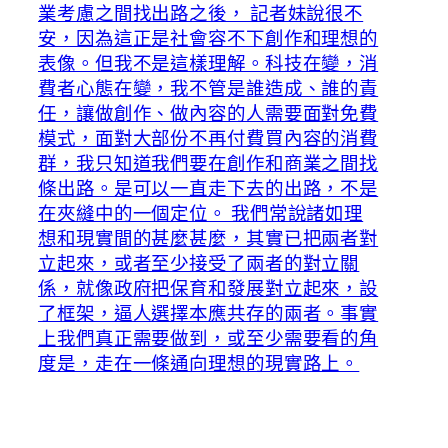
業考慮之間找出路之後， 記者妹說很不
安，因為這正是社會容不下創作和理想的
表像。但我不是這樣理解。科技在變，消
費者心態在變，我不管是誰造成、誰的責
任，讓做創作、做內容的人需要面對免費
模式，面對大部份不再付費買內容的消費
群，我只知道我們要在創作和商業之間找
條出路。是可以一直走下去的出路，不是
在夾縫中的一個定位。 我們常說諸如理
想和現實間的甚麼甚麼，其實已把兩者對
立起來，或者至少接受了兩者的對立關
係，就像政府把保育和發展對立起來，設
了框架，逼人選擇本應共存的兩者。事實
上我們真正需要做到，或至少需要看的角
度是，走在一條通向理想的現實路上。