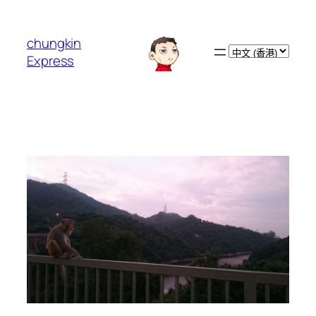
跳
至
chungkin
主
Choose
Express
要
a
內
language
容