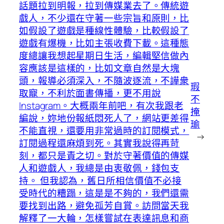
話題拉到明報，拉到傳媒業去了。傳統遊
戲人，不少還在守著一些宗旨和原則，比
如假設了遊戲是種線性體驗，比較假設了
遊戲有爆機，比如主張收費下載。這種態
度總讓我想起星期日生活，編輯堅信做內
容應該是這樣的，比如文章自然是大塊
頭，報導必須深入，不隨波逐流，不譁衆
瑕
取寵，不利於面書傳播，更不用說
不
Instagram。大概兩年前吧，有次我跟老
掩
編說，妳地份報紙悶死人了，網站更差得
瑜
不能直視，還要用非常過時的訂閱模式，
→
訂閱過程還麻煩到死。其實我說得再苛
刻，都只是責之切。對於守著價值的傳媒
人和遊戲人，我總是由衷敬佩，錢包支
持。 但我認為，舊日所相信價值不必接
受時代的糟蹋，這是是不夠的，我們還需
要找到出路，避免孤芳自賞。訪問當天我
解釋了一大輪，怎樣嘗試在表達訊息和商