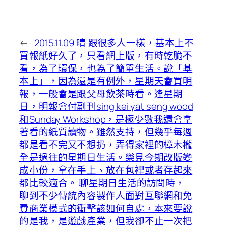
←
2015.11.09 晴 跟很多人一樣，基本上不
買報紙好久了，只看網上版，有時乾脆不
看，為了環保，也為了簡單生活。說「基
本上」，因為還是有例外，星期天會買明
報，一般會是跟父母飲茶時看。逢星期
日，明報會付副刊sing kei yat seng wood
和Sunday Workshop，是極少數我還會拿
著看的紙質讀物。雖然支持，但幾乎每週
都是看不完又不想扔，弄得家裡的樟木櫳
全是過往的星期日生活。樂見今期改版變
成小份，拿在手上、放在包裡或者存起來
都比較適合。 聊星期日生活的訪問時，
聊到不少傳統內容製作人面對互聯網和免
費商業模式的衝擊該如何自處，本來要說
的是我，是遊戲產業，但我卻不止一次把