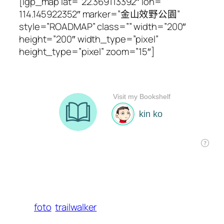
[igp_map lat=”22.369113392″ lon=”
114.145922352″ marker=”金山效野公園”
style=”ROADMAP” class=”” width=”200″
height=”200″ width_type=”pixel”
height_type=”pixel” zoom=”15″]
foto
trailwalker