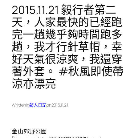
2015.11.21 毅行者第二
天，人家最快的已經跑
完一趟幾乎夠時間跑多
趟，我才行針草帽，幸
好天氣很涼爽，我還穿
著外套。 #秋風即使帶
涼亦漂亮
Written
in
憨人日記
on
2015.11.21
金山郊野公園