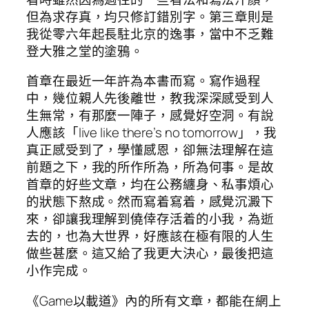
但為求存真，均只修訂錯別字。第三章則是
我從零六年起長駐北京的逸事，當中不乏難
登大雅之堂的塗鴉。
首章在最近一年許為本書而寫。寫作過程
中，幾位親人先後離世，教我深深感受到人
生無常，有那麼一陣子，感覺好空洞。有說
人應該「live like there’s no tomorrow」，我
真正感受到了，學懂感恩，卻無法理解在這
前題之下，我的所作所為，所為何事。是故
首章的好些文章，均在公務纏身、私事煩心
的狀態下熬成。然而寫着寫着，感覺沉澱下
來，卻讓我理解到僥倖存活着的小我，為逝
去的，也為大世界，好應該在極有限的人生
做些甚麼。這又給了我更大決心，最後把這
小作完成。
《Game以載道》內的所有文章，都能在網上