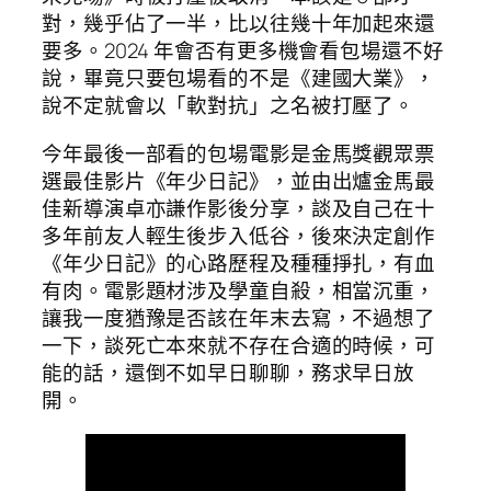
對，幾乎佔了一半，比以往幾十年加起來還
要多。2024 年會否有更多機會看包場還不好
說，畢竟只要包場看的不是《建國大業》，
說不定就會以「軟對抗」之名被打壓了。
今年最後一部看的包場電影是金馬獎觀眾票
選最佳影片《年少日記》，並由出爐金馬最
佳新導演卓亦謙作影後分享，談及自己在十
多年前友人輕生後步入低谷，後來決定創作
《年少日記》的心路歷程及種種掙扎，有血
有肉。電影題材涉及學童自殺，相當沉重，
讓我一度猶豫是否該在年末去寫，不過想了
一下，談死亡本來就不存在合適的時候，可
能的話，還倒不如早日聊聊，務求早日放
開。