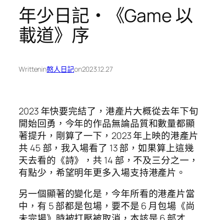
年少日記・《Game 以
載道》序
Written
in
憨人日記
on
2023.12.27
2023 年快要完結了，港產片大概從去年下旬
開始回勇，今年的作品無論品質和數量都顯
著提升，剛算了一下，2023 年上映的港產片
共 45 部，我入場看了 13 部，如果算上這幾
天去看的《詩》，共 14 部，不及三分之一，
有點少，希望明年更多入場支持港產片。
另一個顯著的變化是，今年所看的港產片當
中，有 5 部都是包場，要不是 6 月包場《尚
未完場》時被打壓被取消，本該是 6 部才