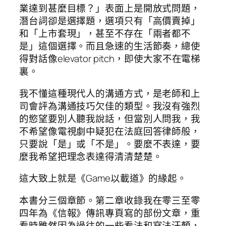
業達到甚麼目標？」表面上是開放式問題，
潛台詞卻是選擇題，選項只有「高價賣掉」
和「上市套現」，甚至不存在「兩者都不
是」這個選擇。而且急速的生活節奏，總使
得對話像elevator pitch，即使大家不在電梯
裏。
我不懂這種現代人的溝通方式，是老師和上
司會評為溝通技巧欠佳的類型。我沒有強烈
的慾望要別人聽我說話，但當別人問我，我
不希望像電視劇中疑犯在法庭回答律師般，
只要說「是」或「不是」。要麼不表達，要
麼我希望把理念表達得清清楚楚。
這大致上就是《Game以載道》的緣起。
本書分三個章節。第二章收錄我在零三至零
四年為《信報》傳訊專頁寫的部份文章，重
看時雖然因為過往的一些看法和寫法汗顏，