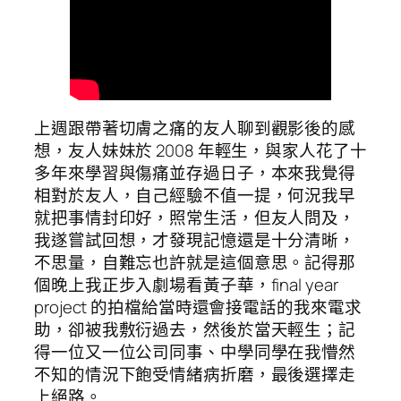
上週跟帶著切膚之痛的友人聊到觀影後的感
想，友人妹妹於 2008 年輕生，與家人花了十
多年來學習與傷痛並存過日子，本來我覺得
相對於友人，自己經驗不值一提，何況我早
就把事情封印好，照常生活，但友人問及，
我遂嘗試回想，才發現記憶還是十分清晰，
不思量，自難忘也許就是這個意思。記得那
個晚上我正步入劇場看黃子華，final year
project 的拍檔給當時還會接電話的我來電求
助，卻被我敷衍過去，然後於當天輕生；記
得一位又一位公司同事、中學同學在我懵然
不知的情況下飽受情緒病折磨，最後選擇走
上絕路。