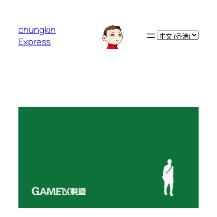
跳
至
chungkin
主
Choose
Express
要
a
內
language
容