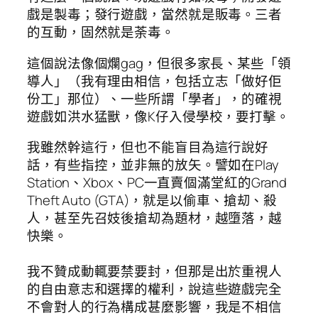
戲是製毒；發行遊戲，當然就是販毒。三者
的互動，固然就是荼毒。
這個說法像個爛gag，但很多家長、某些「領
導人」（我有理由相信，包括立志「做好佢
份工」那位）、一些所謂「學者」，的確視
遊戲如洪水猛獸，像K仔入侵學校，要打擊。
我雖然幹這行，但也不能盲目為這行說好
話，有些指控，並非無的放矢。譬如在Play
Station、Xbox、PC一直賣個滿堂紅的Grand
Theft Auto (GTA)，就是以偷車、搶刧、殺
人，甚至先召妓後搶刧為題材，越墮落，越
快樂。
我不贊成動輒要禁要封，但那是出於重視人
的自由意志和選擇的權利，說這些遊戲完全
不會對人的行為構成甚麼影響，我是不相信