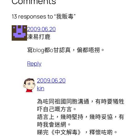
Comments
13 responses to “我販毒”
2009.06.20
凍易打鹿
寫blog都o甘認真，偏都唔撈。
Reply
2009.06.20
kin
為咗同祖國同胞溝通，有時要犧牲
吓自己嘅方言。
語言上，幾時堅持，幾時妥協，有
時我會迷網。
睇完《中文解毒》，釋懷咗啲。