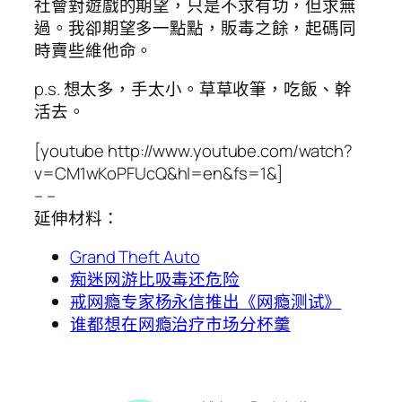
社會對遊戲的期望，只是不求有功，但求無
過。我卻期望多一點點，販毒之餘，起碼同
時賣些維他命。
p.s. 想太多，手太小。草草收筆，吃飯、幹
活去。
[youtube http://www.youtube.com/watch?
v=CM1wKoPFUcQ&hl=en&fs=1&]
– –
延伸材料：
Grand Theft Auto
痴迷网游比吸毒还危险
戒网瘾专家杨永信推出《网瘾测试》
谁都想在网瘾治疗市场分杯羹