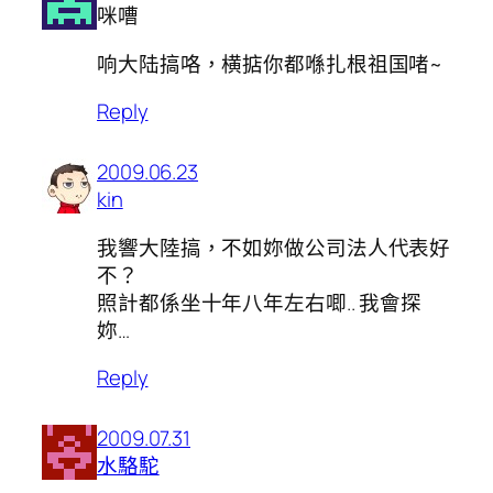
咪嘈
响大陆搞咯，横掂你都喺扎根祖国啫~
Reply
2009.06.23
kin
我響大陸搞，不如妳做公司法人代表好
不？
照計都係坐十年八年左右唧.. 我會探
妳…
Reply
2009.07.31
水駱駝