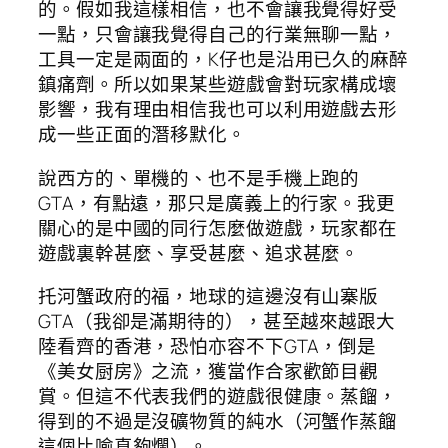
的。假如我這樣相信，也不會讓我覺得好受
一點，只會讓我覺得自己的行業無聊一點，
工具一定是兩面的，K仔也是沿用已久的麻醉
鎮痛劑。所以如果某些遊戲會對玩家構成壞
影響，我有理由相信我也可以利用遊戲去形
成一些正面的潛移默化。
說西方的、單機的、也不是手機上跑的
GTA，有點遠，那只是廣義上的行家。我更
關心的是中國的同行怎麼做遊戲，玩家都在
遊戲裏幹甚麼、享受甚麼、追求甚麼。
托河蟹政府的福，地球的這邊沒有山寨版
GTA（我卻是滿期待的），甚至越來越跟大
陸看齊的香港，恐怕亦容不下GTA，倒是
《美女厨房》之流，獲當作合家歡節目觀
賞。但這不代表我們的遊戲很健康。蒸餾，
得到的不過是沒礦物質的純水（河蟹作蒸餾
這個比喻真夠爛）。