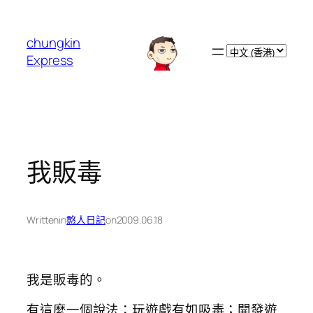
跳
至
chungkin
主
Choose
Express
要
a
內
language
容
我販毒
Written
in
憨人日記
on
2009.06.18
我是販毒的。
有這麼一個說法：玩遊戲有如吸毒；開發遊