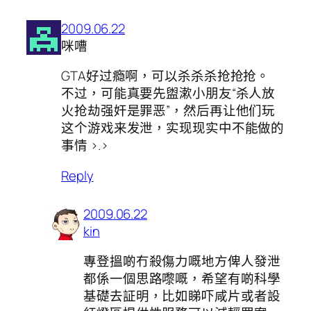
2009.06.22
咪嘈
GTA好过瘾啊，可以杀杀杀抢抢抢。
不过，可能真要先盥漱小朋友“杀人放
火抢劫强奸是罪恶”，然后再让他们玩
这个游戏来发泄，实现现实中不能做的
事情 >.>
Reply
2009.06.22
kin
專登搵啲冇殺傷力嘅地方俾人發泄
都係一個思路嚟嘅，希望有啲科學
基礎去証明，比如睇吓咸片或者設