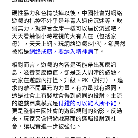
硬性暴力和色情禁掉以後，中國社會對網絡
遊戲的指控不外乎是年青人過份沉迷等，軟
弱無力，就算看金庸一樣可以過份沉迷吧。
天天看幾個小時電視的大有人在（包括家
母），天天上網、玩網絡遊戲6小時，卻居然
被指是
網絡成癮，要納入精神病
了。
相對而言，遊戲的內容是否能帶出甚麼訊
息、滋養甚麼價值，卻是乏人問津的議題。
玩家在遊戲內打怪、升級、PK（對打），追
求的離不開單元的力量。有力量就有認同，
這是社會上有錢就會得到認同的投射。主流
的遊戲商業模式是
付錢的可以能人所不能
，
更是整個中國社會的遊戲規則的縮影。反過
來，玩家又會把遊戲裏面的邏輯投射到社
會，讓現實進一步被強化。