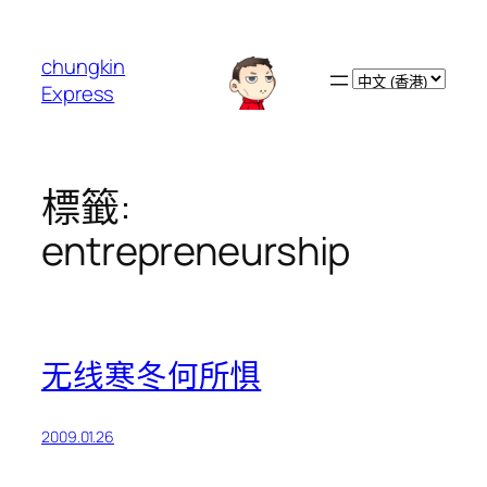
跳
至
chungkin
主
Choose
Express
要
a
內
language
容
標籤:
entrepreneurship
无线寒冬何所惧
2009.01.26