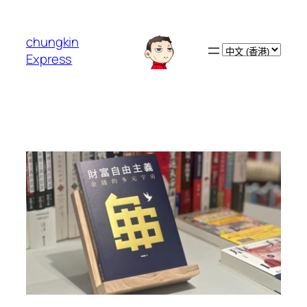
跳
至
chungkin
主
Choose
Express
要
a
內
language
容