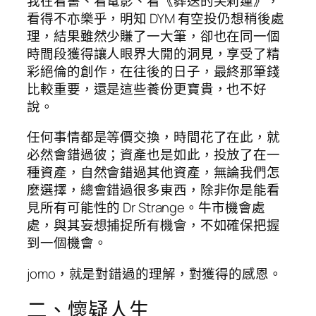
我在看書、看電影、看《葬送的芙莉蓮》，
看得不亦樂乎，明知 DYM 有空投仍想稍後處
理，結果雖然少賺了一大筆，卻也在同一個
時間段獲得讓人眼界大開的洞見，享受了精
彩絕倫的創作，在往後的日子，最終那筆錢
比較重要，還是這些養份更寶貴，也不好
說。
任何事情都是等價交換，時間花了在此，就
必然會錯過彼；資產也是如此，投放了在一
種資產，自然會錯過其他資產，無論我們怎
麼選擇，總會錯過很多東西，除非你是能看
見所有可能性的 Dr Strange。牛市機會處
處，與其妄想捕捉所有機會，不如確保把握
到一個機會。
jomo，就是對錯過的理解，對獲得的感恩。
二、懷疑人生