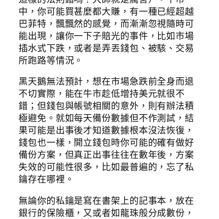
中，你可能買甚麼都大賺，有一種已經超越
巴菲特，飄飄然的感覺，而漸漸忽視隨時可
能出現，讓你一下子賠光的事件，比如市場
插水式下跌，或者是弄丟錢包、被駭、交易
所跑路等情況。
黑天鵝無法預計，想在市場急跌前全身而退
不切實際，能在牛市趁低增持美元就很不
錯；但錢包與帳號相關的意外，則有辦法積
極避免。就如每天備份數據但不作測試，結
果可能是出事後才知道數據根本沒法恢復，
錢包也一樣，開立錢包時你可能的確有做好
備份方案，但真正出事往往在數年後，方案
失效的可能性很多，比如最普遍的，忘了私
鑰存在哪裡。
無論你的私鑰是寫在書架上的記事本，放在
銀行的保險櫃，又或者如龍珠般分成數份，