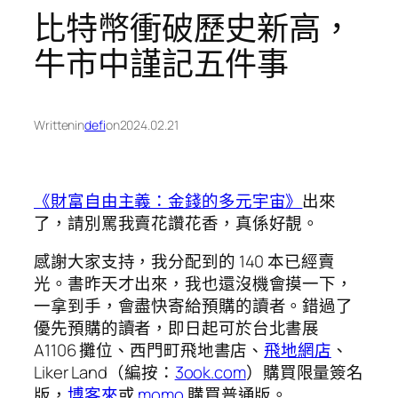
比特幣衝破歷史新高，
牛市中謹記五件事
Written
in
defi
on
2024.02.21
《財富自由主義：金錢的多元宇宙》
出來
了，請別罵我賣花讚花香，真係好靚。
感謝大家支持，我分配到的 140 本已經賣
光。書昨天才出來，我也還沒機會摸一下，
一拿到手，會盡快寄給預購的讀者。錯過了
優先預購的讀者，即日起可於台北書展
A1106 攤位、西門町飛地書店、
飛地網店
、
Liker Land（編按：
3ook.com
）購買限量簽名
版，
博客來
或
momo
購買普通版。