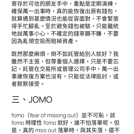
寄存於可信的朋友手中，重點是定期演練，
確保萬一出事時，真的能恢復出原有錢包，
就算遇到甚麼情況也能從容面對，不會緊張
得手忙腳亂。至於避免錢包被駭，只能籠統
地說萬事小心，不確定的錢寧願不賺，不要
因為亂領空投而賠掉資產。
既然那麼麻煩，倒不如託管給別人就好？我
雖然不主張，但尊重個人選擇，只是不要忘
記，託管在交易所或管理公司手中，萬一出
事連恢復方案也沒有，只能從法律追討，或
者默默接受。
三、JOMO
fomo（fear of missing out）並不可恥，該
fomo 時理性 fomo 就好，誰不怕落單呢。但
是，真的 miss out 落單時，與其失落，還不