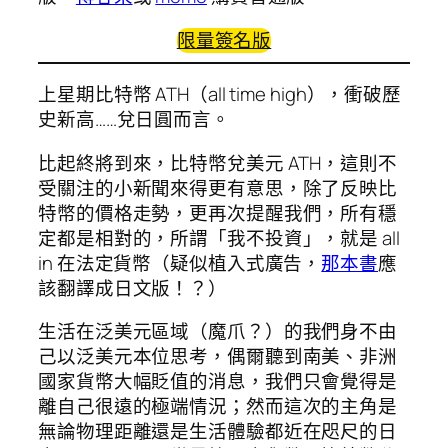
限量簽名版
上星期比特幣 ATH（all time high），衝破歷
史新高……兌日圓而言。
比起終將到來，比特幣兌美元 ATH，這則不
受關注的小新聞來得更有意思，除了反映比
特幣的價格走勢，更再次提醒我們，所有穩
定都是相對的，所謂「我不投資」，就是 all
in 在法定貨幣（疑似植入式廣告，
那本書
應
該翻譯成日文版！？）
生活在泛美元區域（魔爪？）的我們身不由
己以泛美元本位思考，偶爾聽到南美、非洲
國家貨幣大幅貶值的消息，我們只會覺得是
離自己很遠的極端情況；然而這次的主角是
無論物理距離還是生活體驗都近在咫尺的日