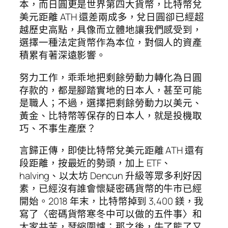
本，而日圓更是世界第四大貨幣，比特幣兌
美元距離 ATH 還差兩成多，兌日圓卻已經超
越歷史高點，具像而立體地讓我們感受到，
選擇一種法定貨幣作為本位，對個人的資產
積累有著深遠影響。
努力工作，乖乖地把剩餘勞動力轉化為日圓
存款的，都是腳踏實地的日本人，甚至可能
是職人；不過，選擇把剩餘勞動力以美元、
黃金、比特幣等保存的日本人，就是投機取
巧、不事生產麼？
言歸正傳，即使比特幣兌美元距離 ATH 還有
段距離，按最近的勢頭，加上 ETF、
halving、以太坊 Dencun 升級等眾多利好因
素，已經沒有誰會懷疑密碼貨幣的牛市已經
開始。2018 年末，比特幣掉到 3,400 鎂，我
寫了〈密碼貨幣寒冬中可以做的五件事〉和
大家共苦，瑟縮圍爐；那之後，牛了熊了又