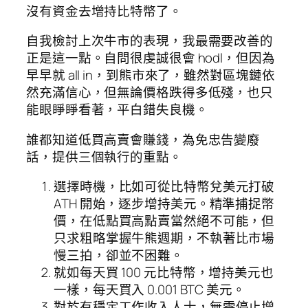
沒有資金去增持比特幣了。
自我檢討上次牛市的表現，我最需要改善的
正是這一點。自問很虔誠很會 hodl，但因為
早早就 all in，到熊市來了，雖然對區塊鏈依
然充滿信心，但無論價格跌得多低殘，也只
能眼睜睜看著，平白錯失良機。
誰都知道低買高賣會賺錢，為免忠告變廢
話，提供三個執行的重點。
選擇時機，比如可從比特幣兌美元打破
ATH 開始，逐步增持美元。精準捕捉幣
價，在低點買高點賣當然絕不可能，但
只求粗略掌握牛熊週期，不執著比市場
慢三拍，卻並不困難。
就如每天買 100 元比特幣，增持美元也
一樣，每天買入 0.001 BTC 美元。
對於有穩定工作收入人士，無需停止增