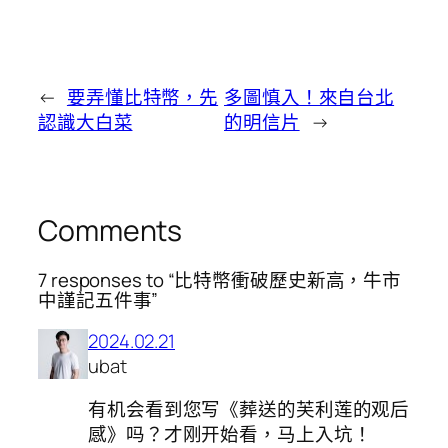
←
要弄懂比特幣，先
多圖慎入！來自台北
認識大白菜
的明信片
→
Comments
7 responses to “比特幣衝破歷史新高，牛市
中謹記五件事”
2024.02.21
ubat
有机会看到您写《葬送的芙利莲的观后
感》吗？才刚开始看，马上入坑！