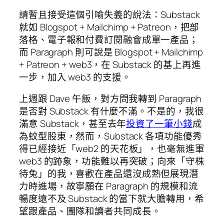
請暫且接受這個引喻失義的說法：Substack
就如 Blogspot + Mailchimp + Patreon，把部
落格、電子報和付費訂閱融會成單一產品；
而 Paragraph 則可說是 Blogspot + Mailchimp
+ Patreon + web3，在 Substack 的基上再進
一步，加入 web3 的支援。
上週跟 Dave 午飯，對方問我轉到 Paragraph
是否對 Substack 有什麼不滿。不是的，我很
滿意 Substack，甚至去年
投資了一筆小錢
成
為蚊型股東，然而，Substack 各項功能優秀
得已經接近「web2 的天花板」，也毫無進軍
web3 的跡象，功能難以再突破；向來「守株
待兔」的我，喜歡在產品還沒成熟但展現潛
力時進場，故寧願在 Paragraph 的規模和流
暢度遠不及 Substack 的當下就大膽轉用，希
望跟產品、團隊和讀者共同成長。