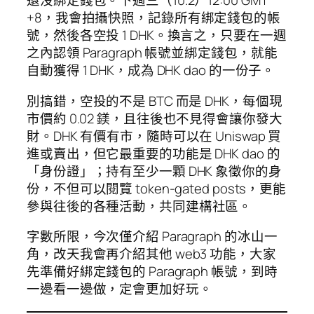
還沒綁定錢包。下週三（10.2）12:00 GMT
+8，我會拍攝快照，記錄所有綁定錢包的帳
號，然後各空投 1 DHK。換言之，只要在一週
之內認領 Paragraph 帳號並綁定錢包，就能
自動獲得 1 DHK，成為 DHK dao 的一份子。
別搞錯，空投的不是 BTC 而是 DHK，每個現
市價約 0.02 鎂，且往後也不見得會讓你發大
財。DHK 有價有市，隨時可以在 Uniswap 買
進或賣出，但它最重要的功能是 DHK dao 的
「身份證」；持有至少一顆 DHK 象徵你的身
份，不但可以閱覽 token-gated posts，更能
參與往後的各種活動，共同建構社區。
字數所限，今次僅介紹 Paragraph 的冰山一
角，改天我會再介紹其他 web3 功能，大家
先準備好綁定錢包的 Paragraph 帳號，到時
一邊看一邊做，定會更加好玩。