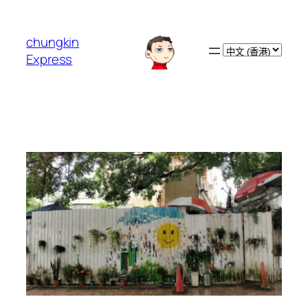
跳
至
chungkin
主
Choose
Express
要
a
內
language
容