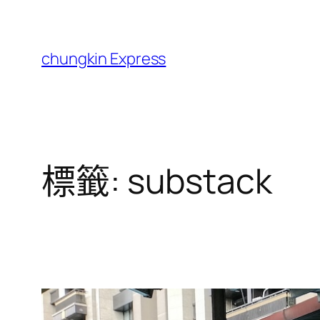
跳
至
主
chungkin Express
要
內
容
標籤:
substack