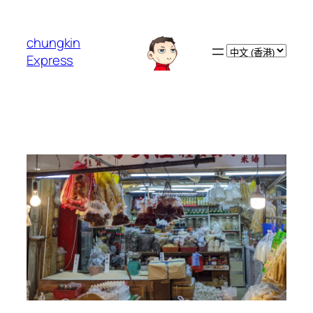
跳
至
chungkin
主
Choose
Express
要
a
內
language
容