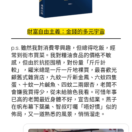
財富自由主義：金錢的多元宇宙
p.s. 雖然我對消費零興趣，但總得吃飯，經
常到街市買菜。我對糧油食品的價格不敏
感，但由於抗拒囤積，對份量「斤斤計
較」，糴米總是一斤一斤地裸買，最喜歡光
顧舊式雜貨店，九蚊一斤新金鳳、六蚊四隻
蛋、十蚊一片鹹魚、四蚊二兩銀杏，老闆不
會嫌我買得少，從未給臉色我看。可惜年事
已高的老闆最近身體不好，宣告結業。燕子
在帆布幕下築巢、智叔叮囑「唔好慣」似的
佈局，又一道熟悉的風景，悄悄溜走。