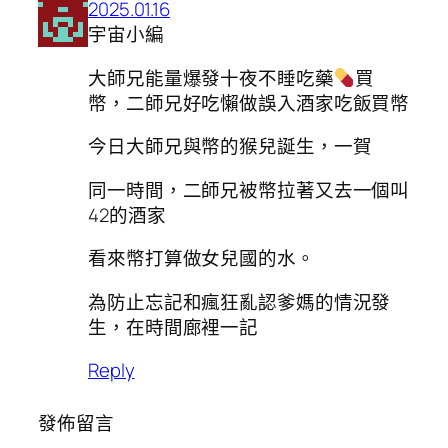
2025.01.16
宇宙小編
大師兄能量爆發十夜不睡吃藥
買
幣，二師兄好吃懶做誤入酒家吃飯買幣
今日大師兄與幣的猴兒誕生，一賀
同一時間，二師兄被幣拉著又去一個叫
42的酒家
看來幣打算做女兒國的水。
為防止忘記和瘋狂亂認爹媽的情況發
生，在時間廊裡一記
Reply
發佈留言