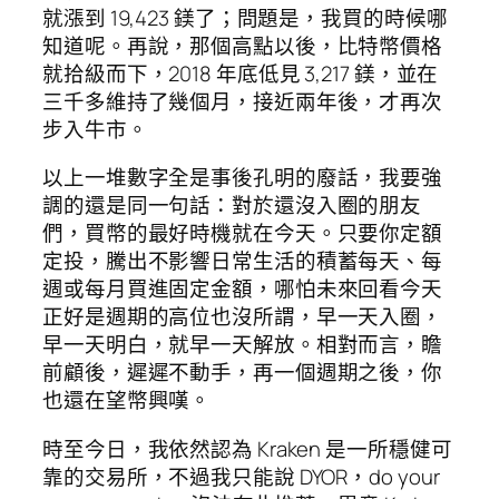
就漲到 19,423 鎂了；問題是，我買的時候哪
知道呢。再說，那個高點以後，比特幣價格
就拾級而下，2018 年底低見 3,217 鎂，並在
三千多維持了幾個月，接近兩年後，才再次
步入牛市。
以上一堆數字全是事後孔明的廢話，我要強
調的還是同一句話：對於還沒入圈的朋友
們，買幣的最好時機就在今天。只要你定額
定投，騰出不影響日常生活的積蓄每天、每
週或每月買進固定金額，哪怕未來回看今天
正好是週期的高位也沒所謂，早一天入圈，
早一天明白，就早一天解放。相對而言，瞻
前顧後，遲遲不動手，再一個週期之後，你
也還在望幣興嘆。
時至今日，我依然認為 Kraken 是一所穩健可
靠的交易所，不過我只能說 DYOR，do your