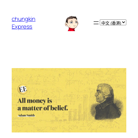
跳
至
chungkin
主
Choose
Express
要
a
內
language
容