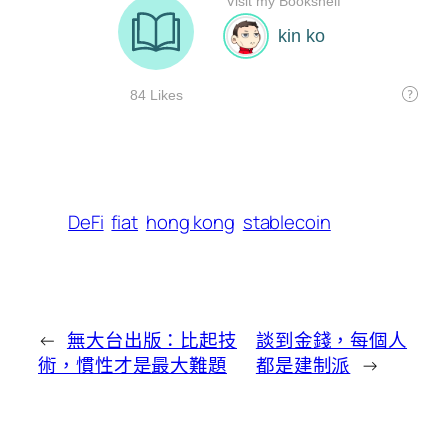
DeFi
fiat
hong kong
stablecoin
←
無大台出版：比起技
談到金錢，每個人
術，慣性才是最大難題
都是建制派
→