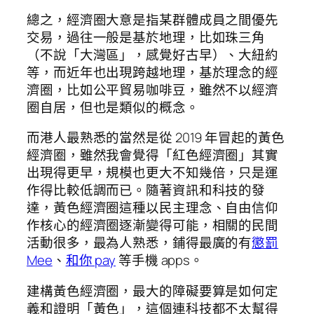
總之，經濟圈大意是指某群體成員之間優先
交易，過往一般是基於地理，比如珠三角
（不說「大灣區」，感覺好古早）、大紐約
等，而近年也出現跨越地理，基於理念的經
濟圈，比如公平貿易咖啡豆，雖然不以經濟
圈自居，但也是類似的概念。
而港人最熟悉的當然是從 2019 年冒起的黃色
經濟圈，雖然我會覺得「紅色經濟圈」其實
出現得更早，規模也更大不知幾倍，只是運
作得比較低調而已。隨著資訊和科技的發
達，黃色經濟圈這種以民主理念、自由信仰
作核心的經濟圈逐漸變得可能，相關的民間
活動很多，最為人熟悉，鋪得最廣的有
懲罰
Mee
、
和你 pay
等手機 apps。
建構黃色經濟圈，最大的障礙要算是如何定
義和證明「黃色」，這個連科技都不太幫得