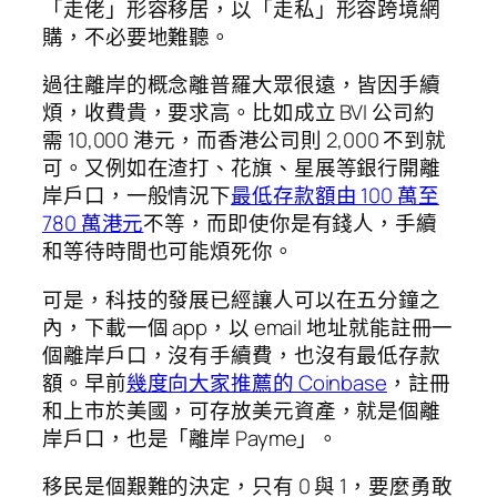
「走佬」形容移居，以「走私」形容跨境網
購，不必要地難聽。
過往離岸的概念離普羅大眾很遠，皆因手續
煩，收費貴，要求高。比如成立 BVI 公司約
需 10,000 港元，而香港公司則 2,000 不到就
可。又例如在渣打、花旗、星展等銀行開離
岸戶口，一般情況下
最低存款額由 100 萬至
780 萬港元
不等，而即使你是有錢人，手續
和等待時間也可能煩死你。
可是，科技的發展已經讓人可以在五分鐘之
內，下載一個 app，以 email 地址就能註冊一
個離岸戶口，沒有手續費，也沒有最低存款
額。早前
幾度向大家推薦的 Coinbase
，註冊
和上市於美國，可存放美元資產，就是個離
岸戶口，也是「離岸 Payme」。
移民是個艱難的決定，只有 0 與 1，要麼勇敢