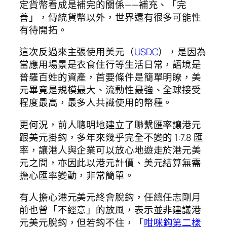
定貨幣看成是補完的關係——補充、「完
善」，傳統貨幣以外，世界還有很多可能性
有待開拓。
這次反過來主張使用美元（
USDC
），是因為
當應用場景是衣食住行等生活日常，語境是
普羅百姓的資產，首要條件是簡單明瞭，美
元畢竟是規模最大、流動性最強、全球接受
程度最高，最多人共識使用的幣種。
更何況，前人聰明地建立了聯繫匯率讓港元
跟美元掛鈎，多年來幾乎完全不變的 1:7.8 匯
率，讓港人與企業可以放心地遊走於港元美
元之間，亦因此以港元計價、美元結算無需
擔心匯率變動，非常簡單。
有人擔心港元美元終會脫鈎，任總任志剛月
前也曾「不經意」的放風，表示並非建議港
元美元
脫鈎，但若鈎不住，「
咁咪鈎第二樣