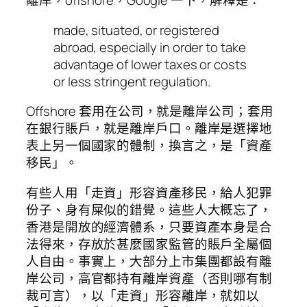
離岸，offshore，Google 一下，解釋是：
made, situated, or registered
abroad, especially in order to take
advantage of lower taxes or costs
or less stringent regulation.
Offshore 套用在公司，就是離岸公司；套用
在銀行賬戶，就是離岸戶口。離岸是選擇地
表上另一個國家的體制，換言之，是「資產
移民」。
有些人用「走資」形容資產移民，給人犯罪
份子、身有屎似的錯覺。這些人大概忘了，
香港是開放的經濟體系，只要資產本身是合
法得來，存放於甚麼國家監管的賬戶全屬個
人自由。事實上，大部分上市集團都設有離
岸公司，高官都持有離岸資產（否則哪有制
裁可言），以「走資」形容離岸，就如以