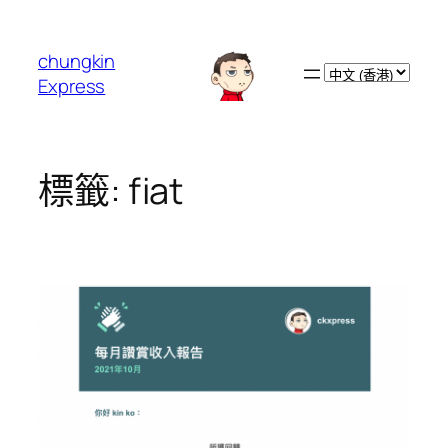
跳
至
chungkin
主
Choose
Express
要
a
內
language
容
標籤:
fiat