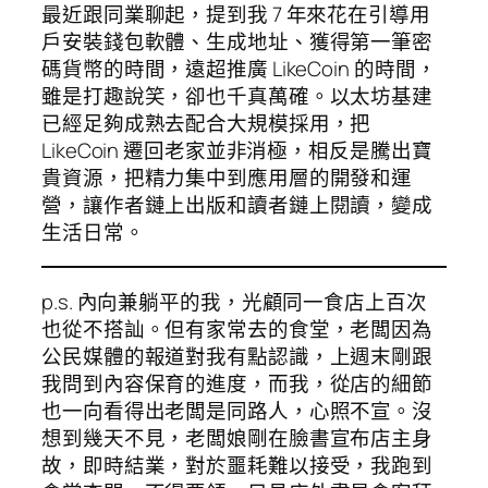
最近跟同業聊起，提到我 7 年來花在引導用
戶安裝錢包軟體、生成地址、獲得第一筆密
碼貨幣的時間，遠超推廣 LikeCoin 的時間，
雖是打趣說笑，卻也千真萬確。以太坊基建
已經足夠成熟去配合大規模採用，把
LikeCoin 遷回老家並非消極，相反是騰出寶
貴資源，把精力集中到應用層的開發和運
營，讓作者鏈上出版和讀者鏈上閱讀，變成
生活日常。
p.s. 內向兼躺平的我，光顧同一食店上百次
也從不搭訕。但有家常去的食堂，老闆因為
公民媒體的報道對我有點認識，上週末剛跟
我問到內容保育的進度，而我，從店的細節
也一向看得出老闆是同路人，心照不宣。沒
想到幾天不見，老闆娘剛在臉書宣布店主身
故，即時結業，對於噩耗難以接受，我跑到