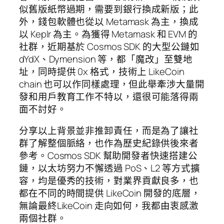
似舊版紙幣過期，需要到銀行換成新版；此
外，錢包軟體也從以 Metamask 為主，換成
以 Keplr 為主。為獲得 Metamask 和 EVM 的
社群，近期基於 Cosmos SDK 的大型公鏈如
dYdX、Dymension 等，都「魔改」至雙地
址，同時提供 0x 格式，技術上 LikeCoin
chain 也可以作同樣處理，但此舉牽涉大量開
發和用戶教育工作不特以，還很可能落得兩
面不討好。
分享以上背景並非推卸責任，而是為了讓社
群了解整個脈絡，也作為歷史紀錄供後來者
參考。Cosmos SDK 幫助開發者快速搭建公
鏈，以太坊努力不懈透過 PoS、L2 等方式擴
容，均是優秀的技術，對業界貢獻良多，也
都在不同的時間提供 LikeCoin 開發的底層，
無論最終LikeCoin 走向如何，我都由衷感激
兩個社群。