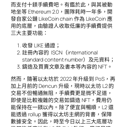
而支付十鎂手續費吧。有鑑於此，與其被動
地坐等 Ethereum 2.0，團隊耗時一年多，開
發自家公鏈 LikeCoin chain 作為 LikeCoin 應
用的底層，由驗證人收取低廉的手續費提供
三大主要功能：
收發 LIKE 通證；
註冊內容的 ISCN（international
standard content number）及元資料；
鑄造及買賣文章及書本等內容的 NFT。
然而，隨著以太坊於 2022 年升級到 PoS，再
加上月前的 Dencun 升級，現時以太坊 L2 的
交易不但暢通無阻，手續費更是微不足道，
即使是比較複雜的交易如鑄造 NFT，費用仍
能保持在一鎂以內。除了便宜與暢順，L2 還
能透過 rollup 獲得以太坊主網的背書，保障
數據安全。因此，時至今日以上三大底層功