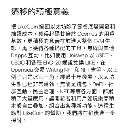
遷移的積極意義
把 LikeCoin 遷回以太坊除了節省底層開發和
維護成本，獲得起碼廿倍於 Cosmos 的用戶
基數，更積極的意義在於進入整個 EVM 生
態，馬上獲得各種搭配的工具，無縫與其他
DApps 互動，比如使用 Uniswap 以 USDT、
USDC 和各種 ERC-20 通證兌換 LIKE，在
Opensea 交易 Writing NFT 和 NFT 書等。以上
例子只是冰山一角，經過十年發展，以太坊
生態已經非常蓬勃，無論是錢包、DeFi、社
群互動、民主治理、NFT 等等各方面，都累
積了大量應用，讓開發者和用戶如玩樂高積
木般自由疊加，組合出各種新功能。這種生
態對 LikeCoin 的幫助，我們將在稍後進一步
探討。