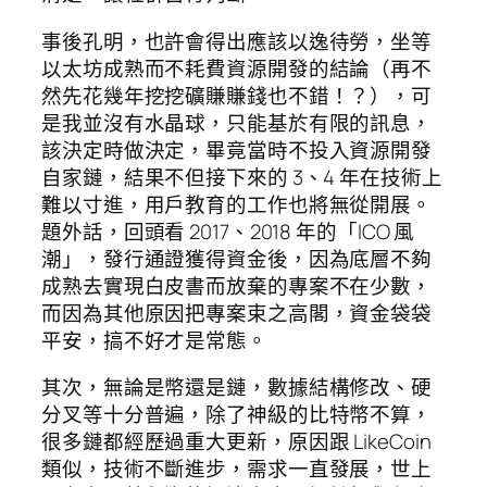
事後孔明，也許會得出應該以逸待勞，坐等
以太坊成熟而不耗費資源開發的結論（再不
然先花幾年挖挖礦賺賺錢也不錯！？），可
是我並沒有水晶球，只能基於有限的訊息，
該決定時做決定，畢竟當時不投入資源開發
自家鏈，結果不但接下來的 3、4 年在技術上
難以寸進，用戶教育的工作也將無從開展。
題外話，回頭看 2017、2018 年的「ICO 風
潮」，發行通證獲得資金後，因為底層不夠
成熟去實現白皮書而放棄的專案不在少數，
而因為其他原因把專案束之高閣，資金袋袋
平安，搞不好才是常態。
其次，無論是幣還是鏈，數據結構修改、硬
分叉等十分普遍，除了神級的比特幣不算，
很多鏈都經歷過重大更新，原因跟 LikeCoin
類似，技術不斷進步，需求一直發展，世上