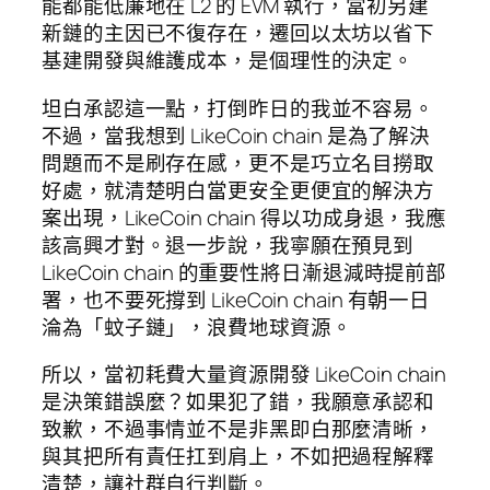
能都能低廉地在 L2 的 EVM 執行，當初另建
新鏈的主因已不復存在，遷回以太坊以省下
基建開發與維護成本，是個理性的決定。
坦白承認這一點，打倒昨日的我並不容易。
不過，當我想到 LikeCoin chain 是為了解決
問題而不是刷存在感，更不是巧立名目撈取
好處，就清楚明白當更安全更便宜的解決方
案出現，LikeCoin chain 得以功成身退，我應
該高興才對。退一步說，我寧願在預見到
LikeCoin chain 的重要性將日漸退減時提前部
署，也不要死撐到 LikeCoin chain 有朝一日
淪為「蚊子鏈」，浪費地球資源。
所以，當初耗費大量資源開發 LikeCoin chain
是決策錯誤麼？如果犯了錯，我願意承認和
致歉，不過事情並不是非黑即白那麼清晰，
與其把所有責任扛到肩上，不如把過程解釋
清楚，讓社群自行判斷。