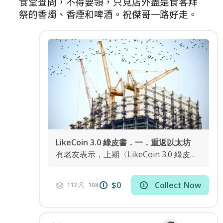
食堂查問，不得要領，只見店外盡是食客拜
祭的香燭、香煙和啤酒。祝傑哥一路好走。