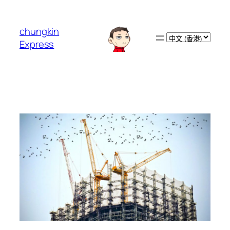
跳
至
chungkin
主
Choose
Express
要
a
內
language
容