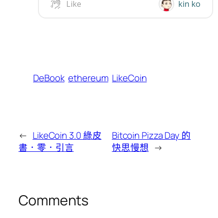
DeBook
ethereum
LikeCoin
←
LikeCoin 3.0 綠皮
Bitcoin Pizza Day 的
書．零．引言
快思慢想
→
Comments