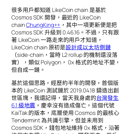
很多用戶都知道 LikeCoin chain 是基於
Cosmos SDK 開發，最近的 LikeCoin
chain
ChungKing++
，其中一項更新便是把
Cosmos SDK 升級到 0.46.16。不過，只有跟
著 LikeCoin 一路走來的用戶才知道，
LikeCoin chain 原初是
設計成以太坊側鏈
（side-chain，當時 L2 rollup 的機制還沒落
實），類似 Polygon， 0x 格式的地址不變，
但自成一鏈。
基於這個思路，經歷約半年的開發，首個版
本的 LikeCoin 測試鏈於 2019.04.18 鑄造出創
世區塊，我還記得，當天我身處的
台灣發生
6.1 級地震
，慶幸沒有造成傷亡。這個代號
KaiTak 的版本，底層使用 Cosmos 的最核心
Tendermint 為共識引擎，但並未用到
Cosmos SDK，錢包地址維持 0x 格式，沿著