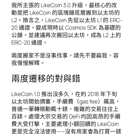
我所主張的 LikeCoin 3.0 升級，最核心的改
動是把 LikeCoin 的區塊鏈底層搬到以太坊的
L2。換言之，LikeCoin 先從以太坊 L1 的 ERC-
20 通證，變成現時以 Cosmos SDK 為基礎的
公鏈，並建議再次搬回以太坊，成為 L2 上的
ERC-20 通證。
兩度搬家不是沒事找事，請先不要扁我，容
我慢慢解釋。
兩度遷移的對與錯
LikeCoin 1.0 推出沒多久，在約 2018 年下旬
以太坊開始擠塞，手續費（gas fee）飆高，
普通一筆轉賬動輒十鎂，複雜的交易往往上
百鎂。處理大宗交易的 DeFi 均因高昂的手續
費大受打擊，主要處理小額回饋的 LikeCoin
更是完全沒法使用——沒有用家會為打賞一鎂