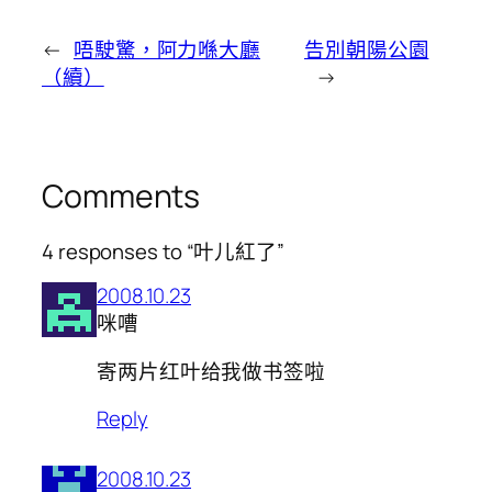
←
唔駛驚，阿力喺大廳
告別朝陽公園
（續）
→
Comments
4 responses to “叶儿紅了”
2008.10.23
咪嘈
寄两片红叶给我做书签啦
Reply
2008.10.23