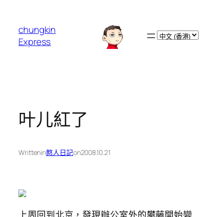
跳
至
chungkin
主
Choose
Express
要
a
內
language
容
叶儿紅了
Written
in
憨人日記
on
2008.10.21
上周回到北京，發現辦公室外的攀藤開始變