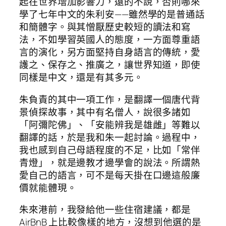
起在世界增加影響力，遠的不說，否則哪來
學了七年中文的朱利安——雖然學的是普通話
和簡體字。與其憎厭歷史較短的讀法和寫
法，不如學習英國人的態度，一方面尊重語
言的演化，另方面堅持自身語言的傳統，愛
護之、保存之、推廣之，讓世界知道，即使
同樣是中文，還是有其多元。
朱負責的其中一項工作，是翻譯一個唐代背
景偵探故事，其中有名僧人，說很多諸如
「阿彌陀佛」、「安能辨我是雄雌」等難以
翻譯的話，於是我和朱一起討論。過程中，
我也感到自己母語程度的不足，比如「常伴
青燈」，就是邊教才邊學會的說法。所謂熱
愛自己的語言，可不是每天掛在口邊這般廉
價就能體現。
朱來港前，我發給他一些住宿建議，都是
AirBnB 上比較像樣的地方，沒想到他選的是