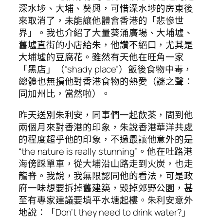
深水埗、大埔、葵興，可惜深水埗的房東後
來取消了，未能讓他體會香港的「悲慘世
界」。我也介紹了大量葵涌廣場、大埔墟、
舊墟直街的小店給朱，他讚不絕口，尤其是
大埔墟的豆腐花。雖然有天他在旺角一家
「黑店」（“shady place”）飯後食物中毒，
總體也無損他對香港食物的熱愛（謎之聲：
同加州比，當然啦）。
昨天送別朱利安，同事們一起飲茶，問到他
兩個月來對香港的印象，朱說香港華洋共處
的程度超乎他的印象，不過最讓他意外的是
“the nature is really stunning”。他在吐路港
海傍踩單車，從大埔沿山路走到火炭，也走
龍脊。我說，我無限認同他的看法，可是政
府一味想要拆掉舊建築，毀掉郊野公園，甚
至有專家建議要填平水塘起樓。朱利安意外
地說：「Don’t they need to drink water?」