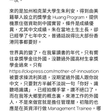
一次。
來的是加州柏克萊大學生朱利安，得到由美
籍華人設立的獎學金 Huang Program，提供
機票住宿資助到中國實習，條件是成績優
異，尤其中文成績。朱在當地土生土長，卻
已經學了七年中文，普通話說得比大部份香
港同事都要好。
世界真的變了，在我輩讀書的年代，只有嚮
往拿獎學金往外國，沒聽過外國高材生拿獎
學金過來。只有
https://ckxpress.com/mother-of-innovation
被要求操流利英語，沒期望過外國人跟你說
中文，只要對方半鹹不淡說一句「你好、識
聽唔識講」，已經拍爛手掌，讚不絕口了。
而在我等大鄉里的概念裏，來港工作的外國
人，不是來做官就是擔任管理層，初階的也
應是在英資洋行做 Management Trainee，哪