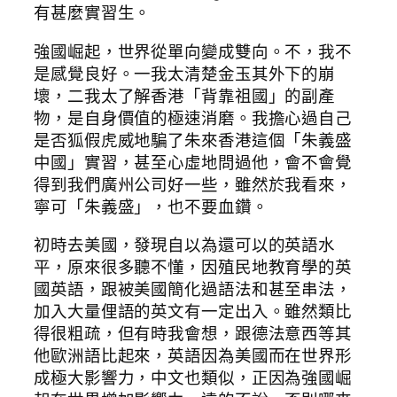
有甚麼實習生。
強國崛起，世界從單向變成雙向。不，我不
是感覺良好。一我太清楚金玉其外下的崩
壞，二我太了解香港「背靠祖國」的副產
物，是自身價值的極速消磨。我擔心過自己
是否狐假虎威地騙了朱來香港這個「朱義盛
中國」實習，甚至心虛地問過他，會不會覺
得到我們廣州公司好一些，雖然於我看來，
寧可「朱義盛」，也不要血鑽。
初時去美國，發現自以為還可以的英語水
平，原來很多聽不懂，因殖民地教育學的英
國英語，跟被美國簡化過語法和甚至串法，
加入大量俚語的英文有一定出入。雖然類比
得很粗疏，但有時我會想，跟德法意西等其
他歐洲語比起來，英語因為美國而在世界形
成極大影響力，中文也類似，正因為強國崛