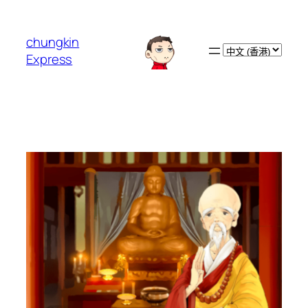
跳
至
chungkin
主
Choose
Express
要
a
內
language
容