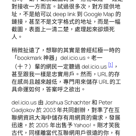
對接收一方而言。試過很多次，對方提供地
址，不是給可以 deep link 到 Google Map 的
鏈接，甚至不是文字格式的地址，而是一幅
截圖，表面上一清二楚，處理起來卻煩死
人。
稍微扯遠了，想聊的其實是曾經紅極一時的
「bookmark 神器」del.icio.us。老一
[1]
（十？）輩的網民一定聽過 del.icio.us
，
甚至跟我一樣是忠實用戶。然而，URL 的存
在感尚且越來越低，專門用來儲存 URL 的工
具命運如何，答案呼之欲出。
del.icio.us 由 Joshua Schachter 和 Peter
Gadjokov 於 2003 年共同創辦，對準了在互
聯網資訊大海中儲存有用網頁的需求，發展
迅速，於 2005 年出售予 Yahoo!。剛才笑我
古代，同樣離當代互聯網用戶很遠的你，有