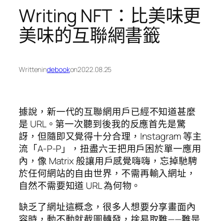
Writing NFT：比美味更
美味的互聯網書籤
Written
in
debook
on
2022.08.25
據說，新一代的互聯網用戶已經不知道甚麼
是 URL。第一次聽到後我的反應首先是驚
訝，但隨即又覺得十分合理，Instagram 等主
流「A-P-P」，扭盡六壬把用戶困於單一應用
內，像 Matrix 般讓用戶感覺嗨嗨，忘掉馳騁
於任何網站的自由世界，不需再輸入網址，
自然不需要知道 URL 為何物。
缺乏了網址這概念，很多人想要分享畫面內
容時，動不動就截圖轉發，捨易取難——難是