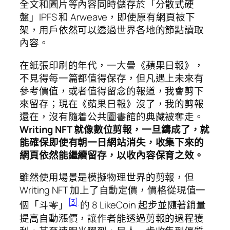
全文和圖片等內容同時儲存於「分散式硬
盤」IPFS 和 Arweave，即使原有網頁被下
架，用戶依然可以透過世界各地的節點讀取
內容。
在紙張印刷的年代，一大疊《蘋果日報》，
不見得每一篇都值得保存，但凡遇上未來有
參考價值，或者值得留念的報道，我會剪下
來留存；現在《蘋果日報》沒了，我的剪報
還在，沒有隨着公共圖書館的典藏被奪走。
Writing NFT 就像數位剪報，一旦鑄成了，就
能確保即使有朝一日網站消失，收集下來的
網頁依然能繼續留存，以收內容保育之效。
雖然使用場景是模擬物理世界的剪報，但
Writing NFT 加上了自動定價，價格從現值一
[3]
個「斗零」
的 8 LikeCoin 起步並隨著銷量
提高自動漲價，讓作者能透過剪報的過程獲