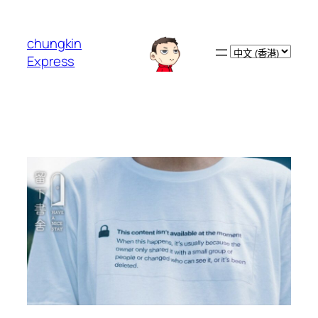
跳
至
chungkin
主
Choose
Express
要
a
內
language
容