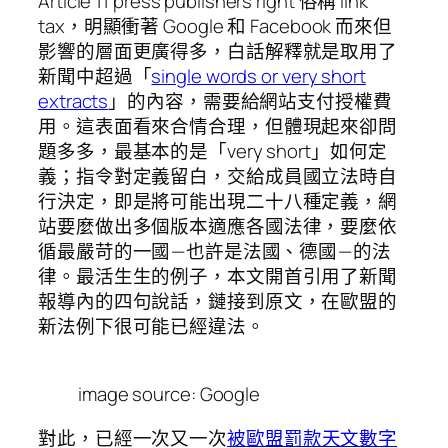
Article 11 press publishers right 俗稱 link
tax，明顯衝著 Google 和 Facebook 而來但
影響的層面更廣得多，白話解釋就是取用了
新聞中超過「
single words or very short
extracts
」的內容，需要給網站支付授權費
用。這表面看來合情合理，但體現起來卻問
題多多，最基本的是「very short」如何定
義；指令對定義留白，交給成員國立法時自
行決定，即是將可能出現二十八種定義，網
站要麼做出多個版本適應各國法律，要麼依
循最嚴苛的一國 — 也許是法國、德國 — 的法
律。最活生生的例子，本文開首引用了新聞
報導內的四句說話，鏈接到原文，在歐盟的
新法例下很可能已經違法。
image source: Google
對此，已經一次又一次
被歐盟罰款天文數字