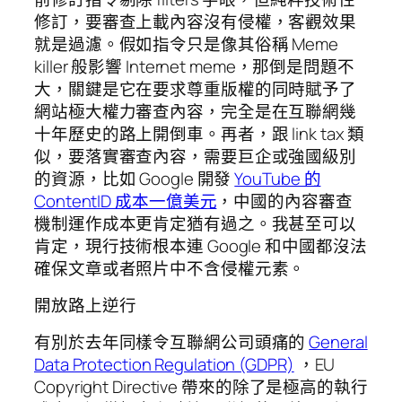
修訂，要審查上載內容沒有侵權，客觀效果
就是過濾。假如指令只是像其俗稱 Meme
killer 般影響 Internet meme，那倒是問題不
大，關鍵是它在要求尊重版權的同時賦予了
網站極大權力審查內容，完全是在互聯網幾
十年歷史的路上開倒車。再者，跟 link tax 類
似，要落實審查內容，需要巨企或強國級別
的資源，比如 Google 開發
YouTube 的
ContentID 成本一億美元
，中國的內容審查
機制運作成本更肯定猶有過之。我甚至可以
肯定，現行技術根本連 Google 和中國都沒法
確保文章或者照片中不含侵權元素。
開放路上逆行
有別於去年同樣令互聯網公司頭痛的
General
Data Protection Regulation (GDPR)
，EU
Copyright Directive 帶來的除了是極高的執行