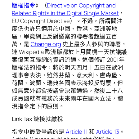
版權指令
》（
Directive on Copyright and
Related Rights in the Digital Single Market
，
EU Copyright Directive）。不過，所謂關注
度低也許只適用於中國、香港、亞洲等地
區，畢竟網上反對議案的聯署者超過五百
萬，是
Change.org
史上最多人參與的聯署，
連 Wikipedia 歐洲版都於上月關機一天抗議議
案傷害互聯網的資訊流通。這個修訂 2001年
版權法的指令，將於明天四月十五日在歐洲
理事會表決，雖然芬蘭、意大利、盧森堡、
荷蘭、波蘭、瑞典各國表示將投反對票，但
如無意外都會按議會決策通過，然後二十八
成員國就有義務於未來兩年在國內立法，體
現指令定下的原則。
Link Tax 鏈接就繳稅
指令中最受爭議的是
Article 11
和
Article 13
。