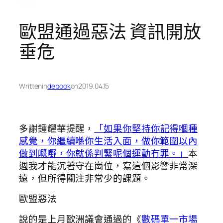
歐盟通過惡法 資訊開放
垂危
Written
in
debook
on
2019.04.15
多謝鍾耀華提醒，
「如果你堅持你記得嗰種
感覺，你繼續喺你生活入面，做你範圍以內
做到嘅嘢，你就係判緊呢個運動冇罪。」
本
週我才能沉著守在崗位，寫這個影響非常深
遠，但所得關注非常少的課題。
歐盟惡法
說的是上月歐洲議會通過的《
數碼單一市場