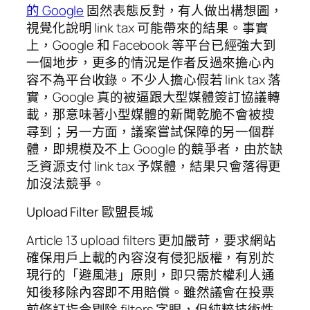
的 Google
固然表態反對，有人做出構想圖，
視覺化說明 link tax 可能帶來的結果。事實
上，Google 和 Facebook 等平台已經強大到
一個地步，更多的情況是作者反過來擔心內
容不為平台收錄。不少人擔心假若 link tax 落
實，Google 真的被逼跟大型媒體簽訂協議轉
載，那意味著小型媒體的新聞乾脆不會被搜
尋到；另一方面，議案嘗試保障的另一個群
體，即規模及不上 Google 的競爭者，由於缺
乏資源支付 link tax 予媒體，結果只會落得更
加沒法競爭。
Upload Filter 歐盟長城
Article 13 upload filters 更加嚴苛，要求網站
確保用戶上載的內容沒有侵犯版權，有別於
現行的「避風港」原則，即只需於權利人通
知後移除內容即不用賠償。雖然議會在投票
前修訂指令剔除 filters 字眼，但純粹技術性