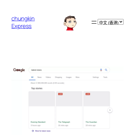
跳
至
chungkin
主
Choose
Express
要
a
內
language
容