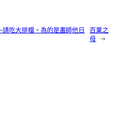
天我~請吃大排檔。為的是畫師他日
百業之
母
→