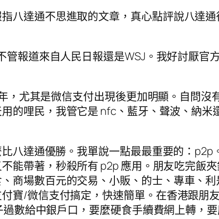
報指八達通不思進取的文章，真心點評說八達通
，不管報道來自人民日報還是WSJ。我好討厭官
 n 年，尤其是微信支付出現後更加明顯。自問
用的哩民，我管它是 nfc、藍牙、聲波、納
甚麼比八達通優勝。我單說一點最最重要的：p2
不能帶著，秒殺所有 p2p 應用。朋友吃完飯
、商場數百元的交易、小販、的士、專車、利是、
付寶/微信支付搞定，快速簡單。在香港跟朋友
獅子過數給中銀戶口，要麼硬食手續費網上轉，要