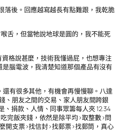
很落後。回應越寫越長有點難跟，我乾脆
方喉舌，但當牠說地球是圓的，我不能死
沒有資格說甚麼，技術我懂過屁，也想專注
米還是腦電波，我清楚知道那個產品有沒有
p。還有很多其他，有機會再慢慢聊。八達
夾錢、朋友之間的交易、家人朋友間跨銀
捐款、人情、同事眾籌每人夾 12.34
吃完飯夾錢，依然是除平均>取整數>問
麼開支票>找信封>找郵票>找郵筒，真心