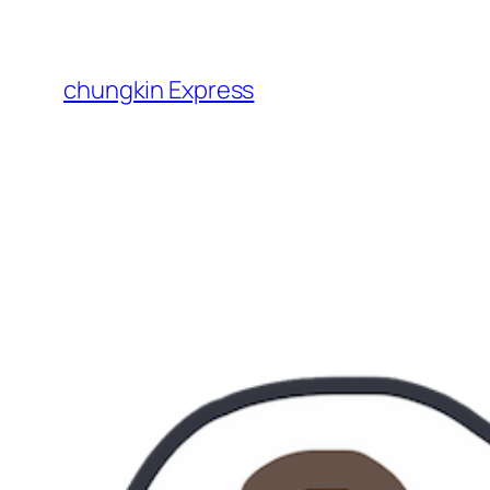
跳
至
主
chungkin Express
要
內
容