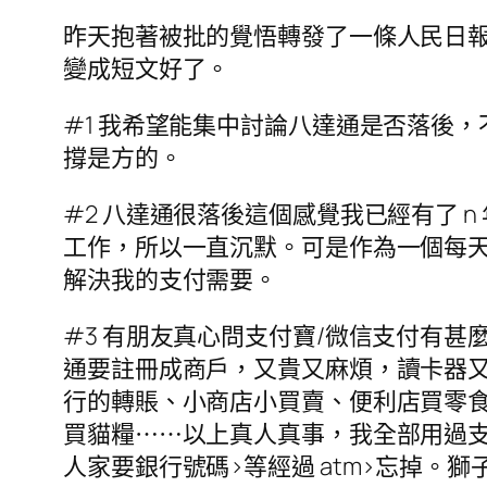
昨天抱著被批的覺悟轉發了一條人民日
變成短文好了。
#1 我希望能集中討論八達通是否落後
撐是方的。
#2 八達通很落後這個感覺我已經有了
工作，所以一直沉默。可是作為一個每天
解決我的支付需要。
#3 有朋友真心問支付寶/微信支付有
通要註冊成商戶，又貴又麻煩，讀卡器又
行的轉賬、小商店小買賣、便利店買零食
買貓糧⋯⋯以上真人真事，我全部用過支
人家要銀行號碼>等經過 atm>忘掉。