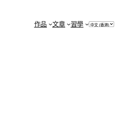
Choose
作品
文章
習學
a
language