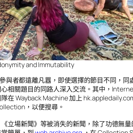
donymity and Immutability
p 的參與者都遠離凡囂，即使選擇的節目不同，
關題目的同路人深入交流。其中，Internet 
ack Machine 加上 hk.appledaily.
lection，以便搜尋。
、《立場新聞》等被消失的新聞，除了功德無量
非常簡單，到
web.archive.org
，在 Collecti