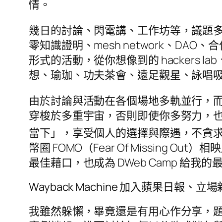
情。
幾日的討論、閃電講、工作坊等，議題
零知識證明、mesh network、DAO
形式的活動，從你想像到的 hacker
想、瑜珈、功夫茶會、遠足觀星、詠唱
由於討論與活動在各個場地多軌並行，而且整個營地
穿梭於多重宇宙，否則即使你多努力，也一
當下」，享受個人的選擇與際遇，不貪求更多，
幣圈 FOMO（Fear Of Missi
最佳藉口，也成為 DWeb Camp 給我
Wayback Machine 加入蘋果日報、
我雖然躲懶，畢竟還是有用心作分享，題目是「Decent