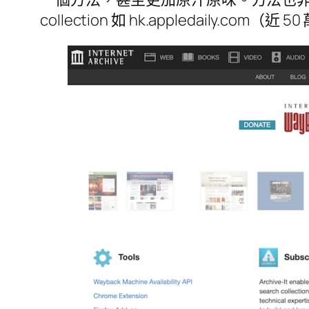
collection 如 hk.appledaily.c