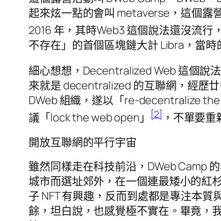
起來炫一點的會叫 metaverse，這
2016 年，其時Web3 這個說法還沒流行，me
不存在」的首個區塊鏈大計 Libra，當時的
細心想想，Decentralized Web
來就是 decentralized 的互
DWeb 組織，遂以「re-decentralize th
[2]
議「lock the web open」
，不單要重
開放互聯網的平行宇宙
雖然同樣走在科技前沿，DWeb Camp
城市而選址郊外，在一個連最矮小的紅
子 NFT 有興趣，反而到處都是專注
餘，坦白說，也感覺極不實在。畢竟，