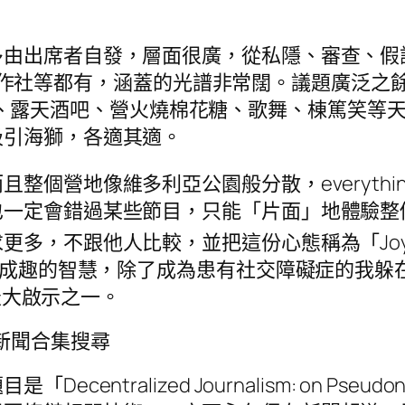
多由出席者自發，層面很廣，從私隱、審查、假
、合作社等都有，涵蓋的光譜非常闊。議題廣泛之餘，整
s lab、露天酒吧、營火燒棉花糖、歌舞、棟篤
吸引海獅，各適其適。
像維多利亞公園般分散，everything every
定會錯過某些節目，只能「片面」地體驗整個活動
不跟他人比較，並把這份心態稱為「Joy Of Mi
ng Out）相映成趣的智慧，除了成為患有社交障礙
的最大啟示之一。
立場新聞合集搜尋
ralized Journalism: on Pseudonym