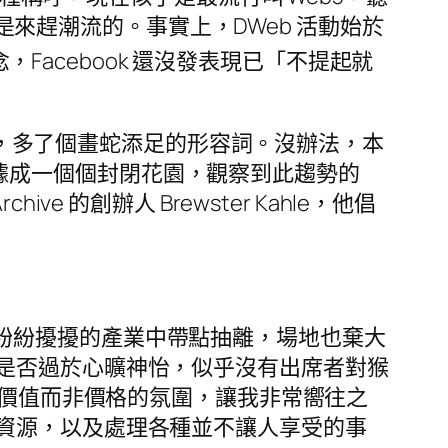
不是來趕潮流的。事實上，DWeb 活動始於
，Facebook 還沒發表現已「不提起就
ter」般，多了個畫蛇添足的形容詞。沒辦法，本
雄割據成一個個封閉花園，觀察到此趨勢的
rchive 的創辦人 Brewster Kahle，他倡
。
多，在紛紛擾擾的產業中帶點抽離，場地也棄大
是否過於心曠神怡，似乎沒有出席者對猴
心價值而非價格的氛圍，讓我非常嚮往之
資源，以及處理各種並不讓人享受的事