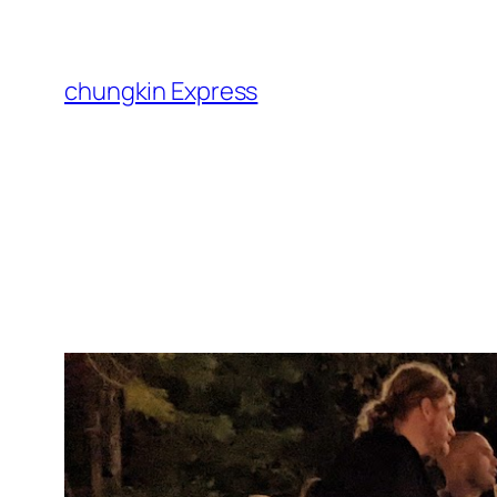
跳
至
主
chungkin Express
要
內
容