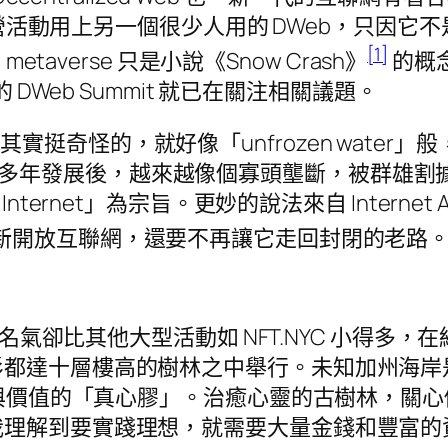
個露營活動用上另一個很少人用的 DWeb，只因它
[1]
taverse 只是小說《Snow Crash》
的概念
 DWeb Summit 就已在關注相關議題。
 這個說法其實挺奇怪的，就好像「unfrozen wa
聯網，經歷廿多年發展後，越來越像個寡頭壟斷，被群
e Internet」為宗旨。更妙的說法來自 Internet A
新開放互聯網，還要不再讓它走回封閉的老路
 的名氣卻比其他大型活動如 NFT.NYC 小得
杉都達十層樓高的樹林之中舉行。未知加州海岸
本質與價值的「真心膠」。治癒心靈的古樹林，關
我理解到要實踐理想，就需要大量金錢和豐富的