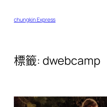
跳
至
主
chungkin Express
要
內
容
標籤:
dwebcamp