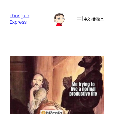
跳
至
chungkin
主
Choose
Express
要
a
內
language
容