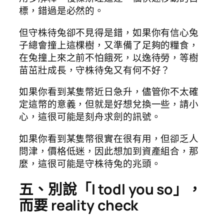
標，錯過是必然的。
但守株待兔卻不見得是錯，如果你有信心兔
子總會撞上這棵樹，又準備了足夠的糧食，
在兔撞上來之前不怕餓死，以逸待勞，等樹
苗茁壯成長，守株待兔又有何不好？
如果你看到某隻幣近日急升，儘管你不太確
定這幣的意義，但就是好想兌換一些，請小
心，這很可能是刻舟求劍的訊號。
如果你看到某隻幣很實在很有用，但卻乏人
問津，價格低迷，因此想加到資產組合，那
麼，這很可能是守株待兔的兆頭。
五、別說「I todl you so」，
而要 reality check