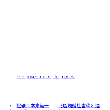
DeFi
investment
life
money
←
挖礦：本來無一
《區塊鏈社會學》週