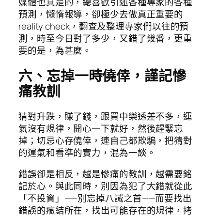
媒體也真是的，總喜歡引述各種專家的各種
預測，懶惰報導，卻極少去做真正重要的
reality check，翻查及整理專家們以往的預
測，時至今日對了多少，又錯了幾番，更重
要的是，為甚麼。
六、忘掉一時僥倖，謹記慘
痛教訓
猜對升跌，賺了錢，跟買中樂透差不多，運
氣沒有規律，開心一下就好，然後趕緊忘
掉；切忌心存僥倖，連自己都欺騙，把猜對
的運氣和看準的實力，混為一談。
錯誤卻是相反，越是慘痛的教訓，越需要銘
記於心。與此同時，別因為犯了大錯就從此
「不投資」——別忘掉八誡之首——而要找出
錯誤的癥結所在，找出可能存在的規律，拷