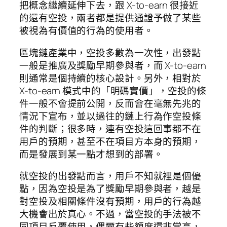
把概念繼續延伸下去，跟 X-to-earn 很接近
的還有空投，兩者都是提供通證予做了某些
被視為有價值的行為的使用者。
區塊鏈產業中，空投多數為一次性，出發點
一般是推廣及獎勵早期參與者，而 X-to-earn
則通常是個持續的核心設計。另外，相對於
X-to-earn 模式中的「明碼實價」，空投的條
件一般不會提前公開，反而會在毫無先兆的
情況下宣布，並以過往的鏈上行為作空投條
件的判斷；很多時，連有空投這回事都不在
用戶的預期，甚至不在項目方本身的預期，
而是發展到某一點才想到的部署。
就空投的出發點而言，用戶不知就裡是個優
點，因為空投是為了獎勵早期參與者，越是
對空投及相關條件沒有預期，用戶的行為越
大機會出於真心。不過，當空投的手法被不
同項目反覆使用，偶爾有些額度還非常高，