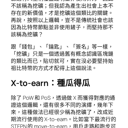
不該稱為挖礦；但我認為產生出社會上本不
存在的新價值，才是挖礦這個類比的關鍵。
再說，按照以上邏輯，豈不是傳統社會也該
因為比特幣節點並非使用鏟子，而堅持那不
該稱為挖礦？
跟「錢包」、「鑰匙」、「簽名」等一樣，
「挖礦」只是一個透過舊有概念認識區塊鏈
的類比而已，貼切就可，實在沒必要堅持始
祖比特幣的方式才配得上這個說法。
X-to-earn：種瓜得瓜
除了 PoW 和 PoS，透過做 X 而獲得對應的通
證這個邏輯，還有很多不同的演繹，幾年下
來，這種做法已經很少稱為挖礦了，改成近
期流行使用的 X-to-earn。比如當下最流行的
STEPN 的 move-to-earn，用戶走路和跑步可