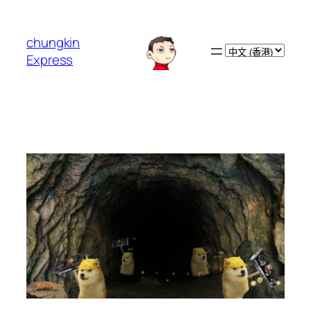
跳
至
chungkin
主
Choose
Express
要
a
內
language
容