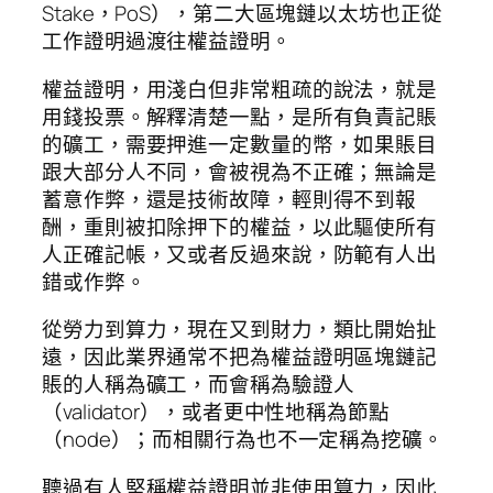
Stake，PoS），第二大區塊鏈以太坊也正從
工作證明過渡往權益證明。
權益證明，用淺白但非常粗疏的說法，就是
用錢投票。解釋清楚一點，是所有負責記賬
的礦工，需要押進一定數量的幣，如果賬目
跟大部分人不同，會被視為不正確；無論是
蓄意作弊，還是技術故障，輕則得不到報
酬，重則被扣除押下的權益，以此驅使所有
人正確記帳，又或者反過來說，防範有人出
錯或作弊。
從勞力到算力，現在又到財力，類比開始扯
遠，因此業界通常不把為權益證明區塊鏈記
賬的人稱為礦工，而會稱為驗證人
（validator），或者更中性地稱為節點
（node）；而相關行為也不一定稱為挖礦。
聽過有人堅稱權益證明並非使用算力，因此