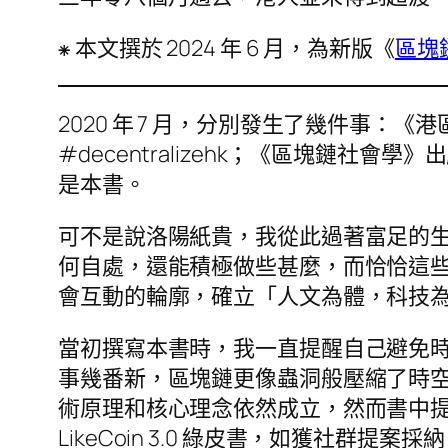
⁕ 本文撰於 2024 年 6 月，為新版《
區塊
2020 年 7 月，分別發生了幾件事
#decentralizehk；《區塊鏈
是本書。
可不是說洛陽紙貴，我從此過著富足的
何自處，還能積極做些甚麼，而恰恰這
會互動的輪廓，確立「人文為體，科技
當初撰寫本書時，我一直提醒自己避免
事幾番新，區塊鏈更像蟲洞般壓縮了時空，
術原理和核心理念依然成立，然而書中提及
LikeCoin 3.0 綠皮書，如獲社群提案