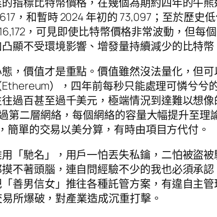
指標比特幣價格，在幾個為期約四年的牛熊週期
7,617，和暫時 2024 年初的 73,097；至於
022 年底的 16,172，可見即使比特幣價格非常波
加凸顯不受環境影響、增發量持續減少的比特幣
心態，價值才是重點。價值雖然沒法量化，但可
thereum），四年前每秒只能處理可憐兮兮的
往往過百甚至過千美元，極端情況到達難以想像
透過第二層網絡，每個網絡的容量大幅提升至理論峰
以內，簡單的交易以美分算，有時由項目方代付。
難用「馳名」，用戶一怕丟失私鑰，二怕被盜被
都摸不著頭腦，連自問經驗不少的我也必須承認
把「善男信女」推往各種託管方案，有違自主管
的交易所爆破，對產業造成沉重打擊。