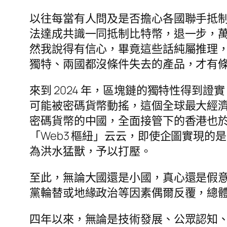
以往每當有人問及是否擔心各國聯手抵
法達成共識一同抵制比特幣，退一步，
然我說得有信心，畢竟這些話純屬推理
獨特、兩國都沒條件失去的產品，才有
來到 2024 年，區塊鏈的獨特性得到
可能被密碼貨幣動搖，這個全球最大經
密碼貨幣的中國，全面接管下的香港也於
「Web3 樞紐」云云，即使企圖實現
為洪水猛獸，予以打壓。
至此，無論大國還是小國，真心還是假
黨輪替或地緣政治等因素偶爾反覆，總
四年以來，無論是技術發展、公眾認知