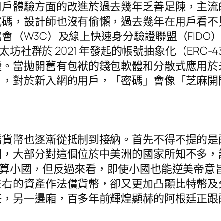
用戶體驗方面的改進於過去幾年乏善足陳，主流
式碼，設計師也沒有偷懶，過去幾年在用戶看不
（W3C）及線上快速身分驗證聯盟（FIDO）推
太坊社群於 2021 年發起的帳號抽象化（ERC
捷。當拋開舊有包袱的錢包軟體和分散式應用於
日，對於新入網的用戶，「密碼」會像「芝麻開
貨幣也逐漸從抵制到接納。首先不得不提的是薩爾
，大部分對這個位於中美洲的國家所知不多，該國
只算小國，但反過來看，即使小國也能逆美帝意
右的資產作法償貨幣，卻又更加凸顯比特幣及分散
任，另一邊廂，百多年前輝煌顯赫的阿根廷正跟
。