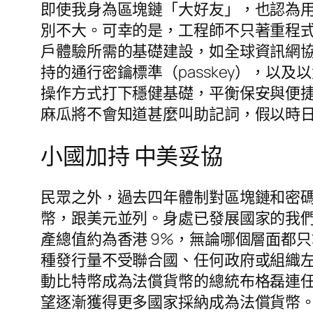
即使我身為區塊鏈「大好友」，也認為
別不大。可幸的是，工程師不只著重程
戶體驗所需的基礎建設，如全球資訊網協會
持的通行密鑰標準（passkey），以及以
操作方式打下穩健基礎，平衡保安與便
麻瓜將不會知道甚麼叫助記詞，假以時
小國加持 中美妥協
民眾之外，過去四年體制對區塊鏈和密碼
幣，跟美元並列。身處已發展國家的我們
產總值約為香港 9%，無論哪個層面都
種發行量不受聯合國、任何政府或組織左
動比特幣成為法償貨幣的總統布格磊連
望逐漸獲得更多國家採納成為法償貨幣