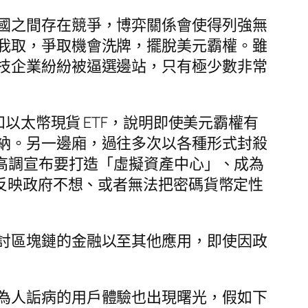
國之間存在競爭，博弈關係會使得列強無
我取，爭取機會洗牌，擺脫美元霸權。雖
技企業紛紛被逼選邊站，只有極少數非常
以太幣現貨 ETF，說明即使美元霸權有
納。另一邊廂，過往多次以各種形式封殺
至高調宣布要打造「虛擬資產中心」、成為
少反映政府不想、或者無法把密碼貨幣定性
討區塊鏈的金融以至其他應用，即使因政
為人詬病的用戶體驗也出現曙光，假如下