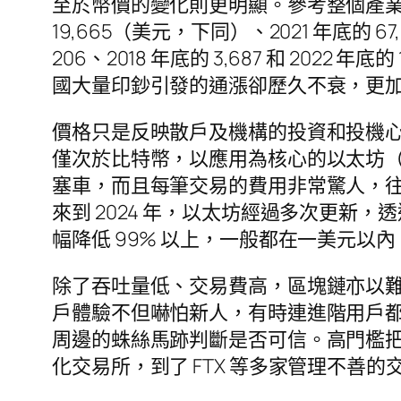
至於幣價的變化則更明顯。參考整個產業的
19,665（美元，下同）、2021 年底的 6
206、2018 年底的 3,687 和 2
國大量印鈔引發的通漲卻歷久不衰，更
價格只是反映散戶及機構的投資和投機
僅次於比特幣，以應用為核心的以太坊（E
塞車，而且每筆交易的費用非常驚人，
來到 2024 年，以太坊經過多次更新，
幅降低 99% 以上，一般都在一美元
除了吞吐量低、交易費高，區塊鏈亦以
戶體驗不但嚇怕新人，有時連進階用戶
周邊的蛛絲馬跡判斷是否可信。高門檻
化交易所，到了 FTX 等多家管理不善