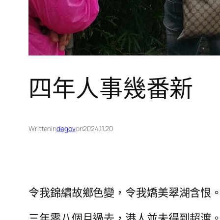
四年人事幾番新
Written
in
degov
on
2024.11.20
令我錦繡故鄉色變，令我嬌美翠湖含恨
三年零八個月過去，港人並未得到超渡