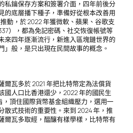
的私鑰保存方案和簽署介面，四年前後分
見的底層播下種子，準備好從根本改善用
動，於 2022 年獲微軟、蘋果、谷歌支
-4337），都為免記密碼、社交恢復帳號等
未來四年逐漸流行，新進入區塊鏈世界的
門」般，是只出現在民間故事的概念。
瓦多於 2021 年把比特幣定為法償貨
人口比香港還少，2022 年的國民生
旨，頂住國際貨幣基金組織壓力，選用一
式技術的重要性。來到 2024 年，推
薩爾瓦多取經，醞釀有樣學樣，比特幣有