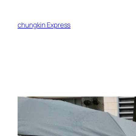
跳
至
主
chungkin Express
要
內
容