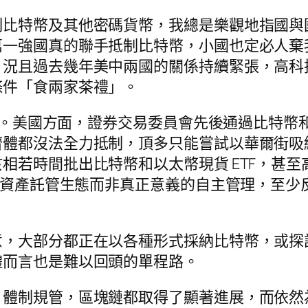
制比特幣及其他密碼貨幣，我總是樂觀地指國與
萬一強國真的聯手抵制比特幣，小國也定必人棄
，況且過去幾年美中兩國的關係持續緊張，高科
條件「食兩家茶禮」。
證實。美國方面，證券交易委員會先後通過比特幣和
濟體都沒法全力抵制，頂多只能嘗試以華爾街吸
相若時間批出比特幣和以太幣現貨 ETF，甚
的是資產託管生態而非真正意義的自主管理，至
意，大部分都正在以各種形式採納比特幣，或探
體而言也是難以回頭的單程路。
、體制規管，區塊鏈都取得了顯著進展，而依然