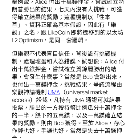
舉例說，Alice 付出十萬鎂押金，嘗試確立特
朗普勝出的結果，七天內沒有人挑戰，可獲
得確立結果的獎勵；這種機制以「性本
善」、資料正確為基本假設，因此有「樂
觀」之名，跟 LikeCoin 即將遷移到的以太坊
L2 Optimism，是同一套邏輯。
但樂觀不代表盲目信任，背後設有挑戰機
制，處理壞蛋和人為錯誤。試想像，Alice 付
出十萬鎂押金，嘗試確立賀錦麗勝出的結
果，會發生什麼事？當然是 Bob 會跑出來，
也付出十萬鎂押金，挑戰結果。爭議流程由
樂觀神諭機制
UMA
（universal market
access）訟裁，凡持有 UMA 通證可就結果
投票，勝出的一方按持幣比例瓜分十萬押金
的一半，餘下的五萬鎂，以及一萬鎂確立結
果的獎勵，則由 Bob 獲得。至於 Alice，存心
作弊也好，手誤也好，當然是失去十萬鎂押