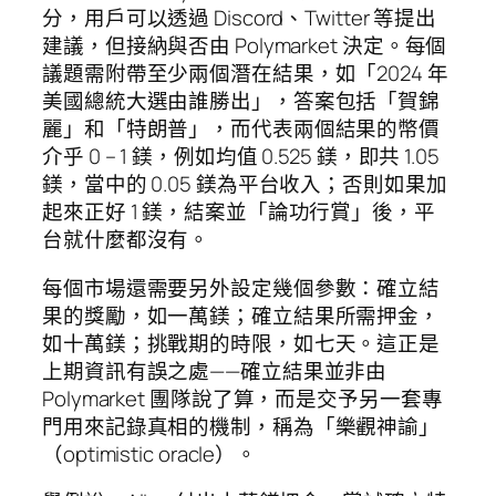
分，用戶可以透過 Discord、Twitter 等提出
建議，但接納與否由 Polymarket 決定。每個
議題需附帶至少兩個潛在結果，如「2024 年
美國總統大選由誰勝出」，答案包括「賀錦
麗」和「特朗普」，而代表兩個結果的幣價
介乎 0 – 1 鎂，例如均值 0.525 鎂，即共 1.05
鎂，當中的 0.05 鎂為平台收入；否則如果加
起來正好 1 鎂，結案並「論功行賞」後，平
台就什麼都沒有。
每個市場還需要另外設定幾個參數：確立結
果的獎勵，如一萬鎂；確立結果所需押金，
如十萬鎂；挑戰期的時限，如七天。這正是
上期資訊有誤之處——確立結果並非由
Polymarket 團隊說了算，而是交予另一套專
門用來記錄真相的機制，稱為「樂觀神諭」
（optimistic oracle）。