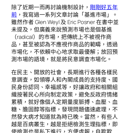
除了近期一而再討論機制設計，
剛剛好五年
前
，我寫過一系列文章討論「基進市場」。
雖然作者 Glen Weyl 及 Eric Posner 在書中並
未提及，但廣義來說預測市場也是個基進
（radical）的市場，把傳統上不被視作商
品，甚至被認為不應視作商品的範疇，透過
市場化，不依賴中心地求取最優解；放回預
測市場的語境，就是將民意調查市場化。
在民主、開放的社會，長期進行各種各樣民
意調查，如領導人和內閣成員的支持度、國
民身份認同、幸福感等，好讓政府和相關組
織按著民心所向制定政策，避免反政府情緒
累積，就好像個人定期量度脈搏、血壓、血
糖、膽固醇等指標，發現問題儘速處理，不
然發大病才知道就為時已晚。當然，有些人
越是百病叢生，越是拒絕檢測生理指標，即
使檢測也是私下進行，方便虛報，自欺欺