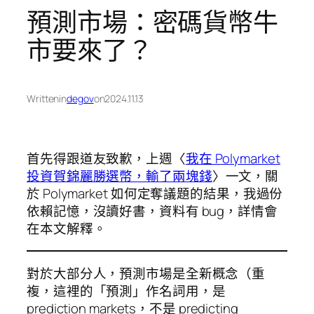
預測市場：密碼貨幣牛
市要來了？
Written
in
degov
on
2024.11.13
首先得跟道友致歉，上週〈
我在 Polymarket
投資賀錦麗勝選幣，輸了兩塊錢
〉一文，關
於 Polymarket 如何定奪議題的結果，我過份
依賴記憶，沒讀好書，資料有 bug，詳情會
在本文解釋。
對於大部分人，預測市場是全新概念（重
複，這裡的「預測」作名詞用，是
prediction markets，不是 predicting