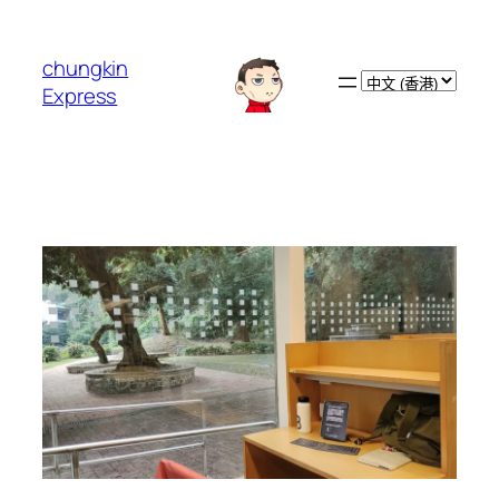
跳
至
chungkin
主
Choose
Express
要
a
內
language
容