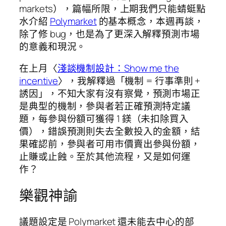
markets），篇幅所限，上期我們只能蜻蜓點
水介紹
Polymarket
的基本概念，本週再談，
除了修 bug，也是為了更深入解釋預測市場
的意義和現況。
在上月〈
淺談機制設計：Show me the
incentive
〉，我解釋過「機制 = 行事準則 +
誘因」，不知大家有沒有察覺，預測市場正
是典型的機制，參與者若正確預測特定議
題，每參與份額可獲得 1 鎂（未扣除買入
價），錯誤預測則失去全數投入的金額，結
果確認前，參與者可用市價賣出參與份額，
止賺或止蝕。至於其他流程，又是如何運
作？
樂觀神諭
議題設定是 Polymarket 還未能去中心的部