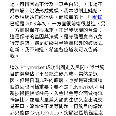
場，可惜因為不涉及「真金白銀」，市場不
成市場，沒法形成規模，我本想附上鏈結，
卻發現網站已經消失，而臉書的上一則
動態
已經是 2023 年初。一方面很前衛很基進，另
一方面很保守很規矩，正是我認識的台灣；
這種保守的基因與法規，是守護著寶島以免
行差踏錯，還是妨礙著半導體以外的破壞式
創新，我不知道，希望各位道友可以告訴
我。
這次 Polymarket 成功出圈走入民間，舉世觸
目的選舉佔了平台總注碼八成，當然是近
因，但是日漸成熟的底層，也就是區塊鏈這
個遠因也同樣重要；要不是 Polymarket 利用
新技術把帳號註冊、入金出金等介面做得流
暢無比，處理大量兼大額的注碼又沒出現交
易塞車、流動性不足等問題，再觸目的議題
都只能像 CryptoKitties，突顯出區塊鏈還沒