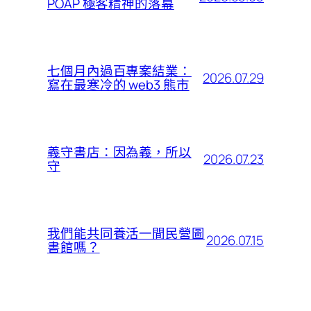
POAP 極客精神的落幕
七個月內過百專案結業：
2026.07.29
寫在最寒冷的 web3 熊市
義守書店：因為義，所以
2026.07.23
守
我們能共同養活一間民營圖
2026.07.15
書館嗎？