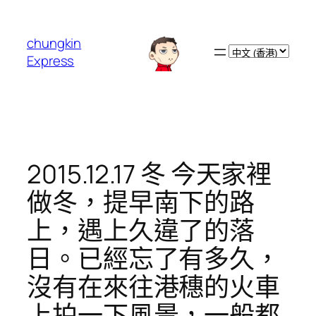
跳
至
chungkin
主
Choose
Express
要
a
內
language
容
2015.12.17 冬 今天家裡
做冬，提早南下的路
上，遇上久違了的落
日。已經忘了有多久，
沒有在來往港穗的火車
上拍一下風景，一般都