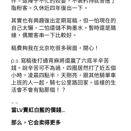
件。這陣子不忙的姣婆，不裝矜持就答應了
脂粉客。久休近四年復出一下。
其實也有興趣復出定期寫稿，但一怕現在的
自己太懶，二怕還儲不夠墨水。暫時還是隨
緣，偶爾客串一下比較好。
稿費夠我在北京吃很多碗面，開心！
p.s. 寫稿後打通宵麻將還贏了六底半辛苦
錢。說辛苦可不為過，四圈居然打了近五個
小時，凌晨四點半，天剛亮，跟其他騎單車
上班的人一起，騎七公里路回家。這樣的生
活會不會有點那個！？
– –
當LV賣紅白藍的價錢…
那么，它会卖得更多