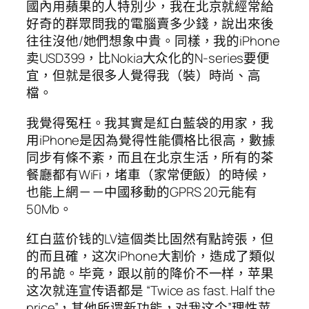
國內用蘋果的人特別少，我在北京就經常給
好奇的群眾問我的電腦賣多少錢，說出來後
往往沒他/她們想象中貴。同樣，我的iPhone
卖USD399，比Nokia大众化的N-series要便
宜，但就是很多人覺得我（裝）時尚、高
檔。
我覺得冤枉。我其實是紅白藍袋的用家，我
用iPhone是因為覺得性能價格比很高，數據
同步有條不紊，而且在北京生活，所有的茶
餐廳都有WiFi，堵車（家常便飯）的時候，
也能上網－－中國移動的GPRS 20元能有
50Mb。
红白蓝价钱的LV這個类比固然有點誇張，但
的而且確，这次iPhone大割价，造成了類似
的吊詭。毕竟，跟以前的降价不一样，苹果
这次就连宣传语都是 “Twice as fast. Half the
price”，其他所谓新功能，对我这个”理性苹