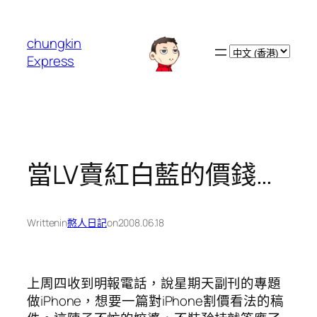
跳
至
chungkin
主
Choose
Express
要
a
內
language
容
當LV賣紅白藍的價錢…
Written
in
憨人日記
on
2008.06.18
上周四收到明報電話，說星期天副刊的專題
做iPhone，想要一篇對iPhone割價看法的稿