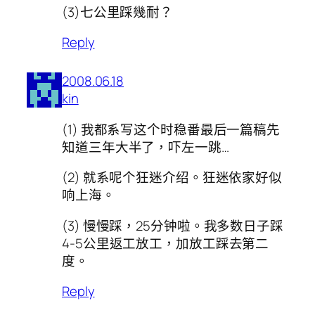
(3)七公里踩幾耐？
Reply
2008.06.18
kin
(1) 我都系写这个时稳番最后一篇稿先
知道三年大半了，吓左一跳…
(2) 就系呢个狂迷介绍。狂迷依家好似
响上海。
(3) 慢慢踩，25分钟啦。我多数日子踩
4-5公里返工放工，加放工踩去第二
度。
Reply