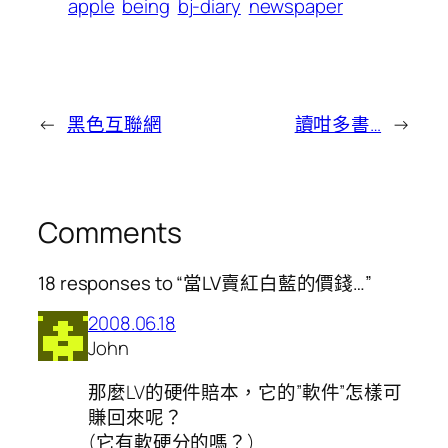
apple
being
bj-diary
newspaper
←
黑色互聯網
讀咁多書…
→
Comments
18 responses to “當LV賣紅白藍的價錢…”
2008.06.18
John
那麼LV的硬件賠本，它的”軟件”怎樣可
賺回來呢？
(它有軟硬分的嗎？)