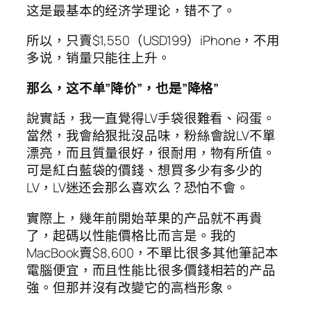
这是最基本的经济学理论，错不了。
所以，只賣$1,550（USD199）iPhone，不用
多说，销量只能往上升。
那么，这不单”降价”，也是”降格”
說實話，我一直覺得LV手袋很難看、闷蛋。
當然，我會給狠批沒品味，粉絲會說LV不單
漂亮，而且質量很好，很耐用，物有所值。
可是紅白藍袋的價錢、想買多少有多少的
LV，LV迷还会那么喜欢么？恐怕不會。
實際上，幾年前開始苹果的产品就不再貴
了，起碼以性能價格比而言是。我的
MacBook賣$8,600，不單比很多其他筆記本
電腦便宜，而且性能比很多價錢相若的产品
強。但那并沒有改變它的高档形象。