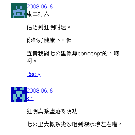
2008.06.18
東二打六
估唔到狂明咁迷。
你都好健康下。但……
查實我對七公里係無concenpt的。呵
呵。
Reply
2008.06.18
kin
狂明真系堕落呀阴功…
七公里大概系尖沙咀到深水埗左右啦。