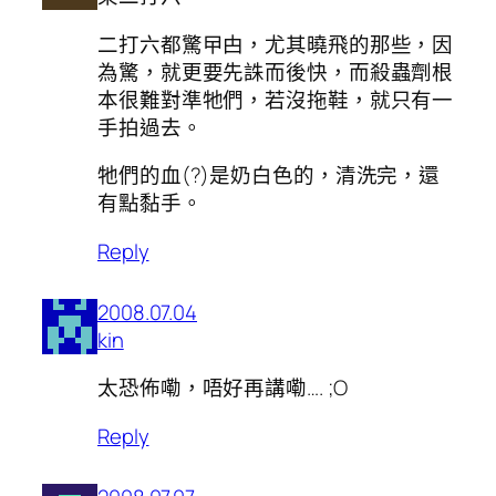
二打六都驚曱甴，尤其曉飛的那些，因
為驚，就更要先誅而後快，而殺蟲劑根
本很難對準牠們，若沒拖鞋，就只有一
手拍過去。
牠們的血(?)是奶白色的，清洗完，還
有點黏手。
Reply
2008.07.04
kin
太恐佈嘞，唔好再講嘞…. ;O
Reply