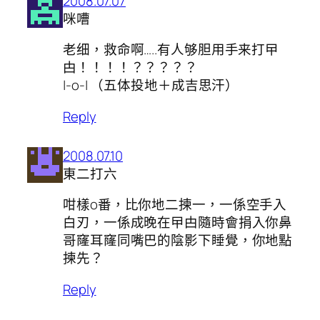
2008.07.07
咪嘈
老细，救命啊…..有人够胆用手来打曱
甴！！！！？？？？？
|-o-| （五体投地＋成吉思汗）
Reply
2008.07.10
東二打六
咁樣o番，比你地二揀一，一係空手入
白刃，一係成晚在曱甴隨時會捐入你鼻
哥窿耳窿同嘴巴的陰影下睡覺，你地點
揀先？
Reply