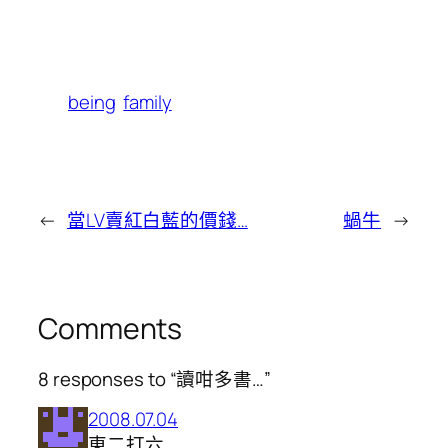
being
family
←
當LV賣紅白藍的價錢…
蝸牛
→
Comments
8 responses to “讀咁多書…”
2008.07.04
東二打六