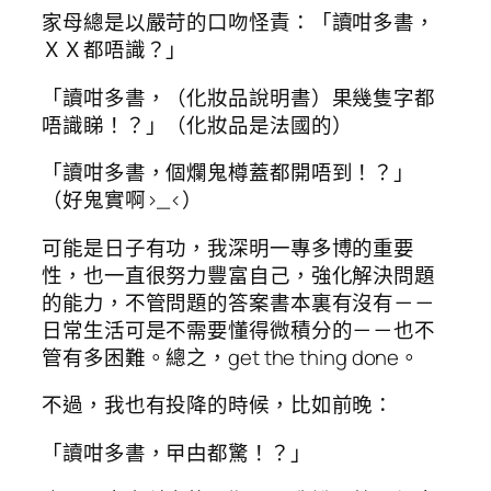
家母總是以嚴苛的口吻怪責：「讀咁多書，
ＸＸ都唔識？」
「讀咁多書，（化妝品說明書）果幾隻字都
唔識睇！？」（化妝品是法國的）
「讀咁多書，個爛鬼樽蓋都開唔到！？」
（好鬼實啊>_<）
可能是日子有功，我深明一專多博的重要
性，也一直很努力豐富自己，強化解決問題
的能力，不管問題的答案書本裏有沒有－－
日常生活可是不需要懂得微積分的－－也不
管有多困難。總之，get the thing done。
不過，我也有投降的時候，比如前晚：
「讀咁多書，曱甴都驚！？」