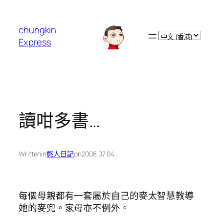
跳
至
chungkin
主
Choose
Express
要
a
內
language
容
讀咁多書…
Written
in
憨人日記
on
2008.07.04
每個母親都有一套屬於自己的麥太智慧教導
她的麥兜。家母亦不例外。