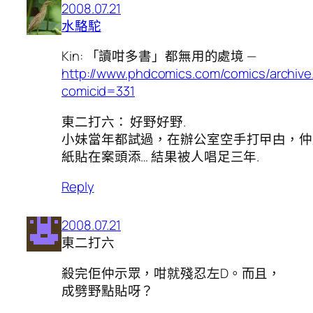
2008.07.21
水駱駝
Kin: 「讀咁多書」都無用的處境 —
http://www.phdcomics.com/comics/archive
comicid=331
東二打六： 好野好野.
小妹當年都試過，在辦公室空手打曱甴，仲
紙貼在案頭添… 結果被人唱足三年.
Reply
2008.07.21
東二打六
殺完佢仲示眾，咁就殘忍左D。而且，
成劈野點貼呀？