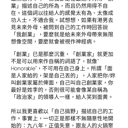
業」描述自己的所為，而且仍然用得不自
在。這個詞以往給人的感覺太有為、太像成
功人士，不適合我。試想想，如果有港男去
見未來外母，被問到自己的工作時回答說
「我創業」，要麼就是給未來外母帶來無限
想像空間，要麼就會被視作神經病。
「創業」已是那麼沉重，「創業家」就更加
不是可以用來作自稱的詞語了，就像”
Honorable”，不可用在自己身上。所謂「面
是人家給的，架是自己丟的」，人家把你/妳
叫創業家屬於俾面，自己叫自己創業家，你
最好是姓李的，否則很可能會像某自稱為
「政治家」的領導人一樣，給人笑到面黄。
所以我更喜歡以「自己搞野」描述自己的工
作。事實上，一切正是那樣不無隨意性地開
始的：九八年，正值失意，跟友人的火鍋聚