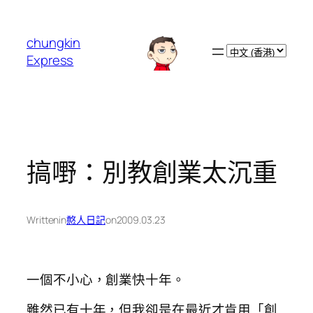
跳
至
chungkin
主
Choose
Express
要
a
內
language
容
搞嘢：別教創業太沉重
Written
in
憨人日記
on
2009.03.23
一個不小心，創業快十年。
雖然已有十年，但我卻是在最近才肯用「創