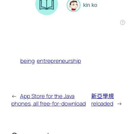
being
entrepreneurship
←
App Store for the Java
新亞學規
phones, all free-for-download
reloaded
→