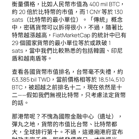
衡量價格，比如人民幣市值為 400 mil BTC，
約 20 倍於比特幣的市值，而 1 CNY 等於 130
sats（比特幣的最小單位）。「傳統」概念
中，密碼貨幣可以拆得很小，不過，隨著比
特幣越漲越高，FiatMarketCap 的統計中已有
29 個國家貨幣的最小單位等於或跌破 1
sats，當中我們比較熟悉的包括韓圓、印尼
盾和越南盾等。
查看各國貨幣市值排名，台幣毫不失禮，約
63,385 bil TWD，當前價格相等於 18,514,510
BTC，被超越之前排名十二，現在依然是十
二——假如我們無視比特幣，只考慮法定貨幣
的話。
那港幣呢？不愧為國際金融中心（遺址），
彈丸之地，貨幣的市值比台幣、比特幣都
大，全球排行第十。不過，這邊廂港府宣布