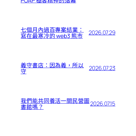
POAP 極客精神的落幕
七個月內過百專案結業：
2026.07.29
寫在最寒冷的 web3 熊市
義守書店：因為義，所以
2026.07.23
守
我們能共同養活一間民營圖
2026.07.15
書館嗎？