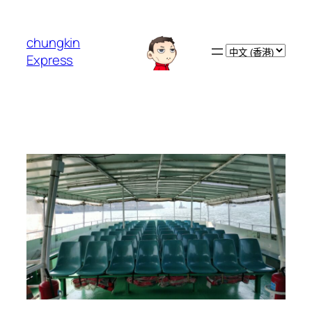
跳
至
chungkin
主
Choose
Express
要
a
內
language
容