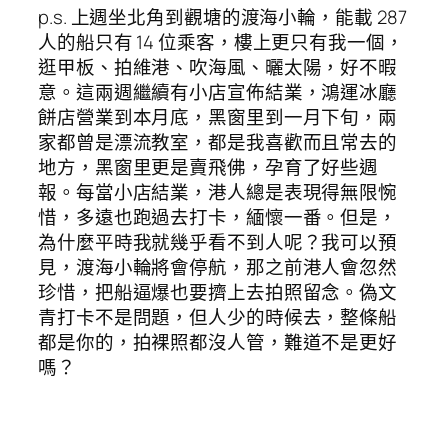
p.s. 上週坐北角到觀塘的渡海小輪，能載 287
人的船只有 14 位乘客，樓上更只有我一個，
逛甲板、拍維港、吹海風、曬太陽，好不暇
意。這兩週繼續有小店宣佈結業，鴻運冰廳
餅店營業到本月底，黑窗里到一月下旬，兩
家都曾是漂流教室，都是我喜歡而且常去的
地方，黑窗里更是賣飛佛，孕育了好些週
報。每當小店結業，港人總是表現得無限惋
惜，多遠也跑過去打卡，緬懷一番。但是，
為什麼平時我就幾乎看不到人呢？我可以預
見，渡海小輪將會停航，那之前港人會忽然
珍惜，把船逼爆也要擠上去拍照留念。偽文
青打卡不是問題，但人少的時候去，整條船
都是你的，拍裸照都沒人管，難道不是更好
嗎？