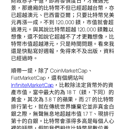
財政赤字千億，即將發債度日，才幾週光
景，那邊廂的比特幣不但已經超越台幣，亦
已超越澳元、巴西雷亞爾；只要比特幣兌美
元再漲一成，不到 120,000 鎂，市值就會超
過港元。與其說比特幣超越 120,000 鎂難以
想像，還不如說它超越不了才更難想像，比
特幣市值超越港元，只是時間問題。看來我
還是快點寫好週報，免得來不及出版，資料
已經過時。
順帶一提，除了 CoinMarketCap、
FiatMarketCap，還有個網站叫
InfiniteMarketCap
，比較除法定貨幣外的資
產市值，當中最大的為 18 T（鎂，下同）的
黃金，其次為 3.8 T 的蘋果，而 2T 的比特幣
排行第七，就在傳統世界嫌棄它並非真金白
銀之際，無聲無息地超越市值 1.7 T、現排行
第十的白銀。比特幣會漲得多高是每個人心
裡的疑問，假如我們相信比特幣是數位黃