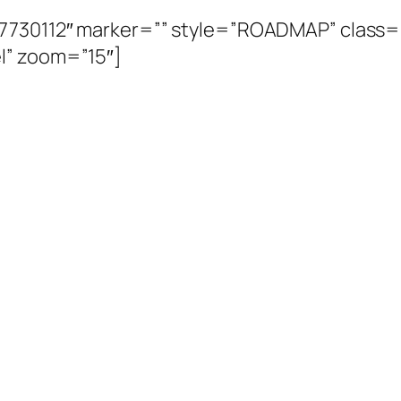
17730112″ marker=”” style=”ROADMAP” class=
l” zoom=”15″]