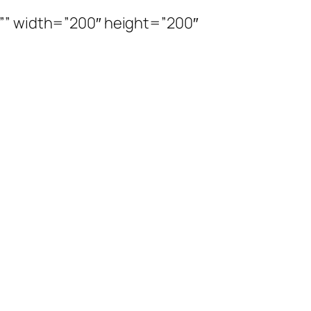
”” width=”200″ height=”200″