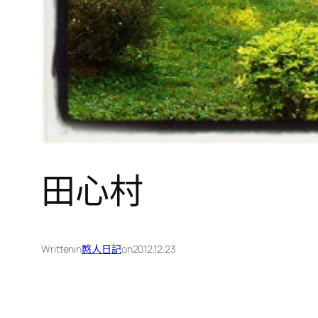
田心村
Written
in
憨人日記
on
2012.12.23