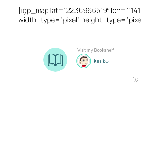
[igp_map lat=”22.36966519″ lon=”114.
width_type=”pixel” height_type=”pixe