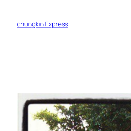
跳
至
主
chungkin Express
要
內
容