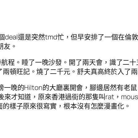
為一個deal還是突然tmd忙，但早安排了一個
探朋友。
時航程。睡了一晚沙發。開了兩天會，識了二十
吃了兩頓旺記。燒了二千元。舒夫真高終於入了
英磅一晚的Hilton的大廳裏開會，腳邊居然有
。後來才知道，原來香港過街的那隻叫rat，mou
通裏面的樣子原來很寫實，根本沒有怎麼漫畫化。