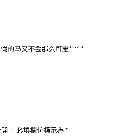
. 假的马又不会那么可爱*^^*
嘿
公開。
必填欄位標示為
*