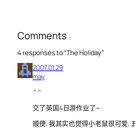
Comments
4 responses to “The Holiday”
2007.01.29
may
^^
交了英国4日游作业了~
顺便, 我其实也觉得小老鼠很可爱, 