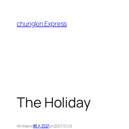
跳
至
主
chungkin Express
要
內
容
The Holiday
Written
in
憨人日記
on
2007.01.29