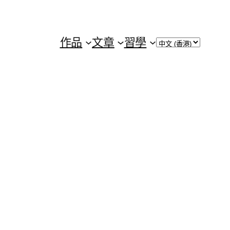
Choose
作品
文章
習學
a
language