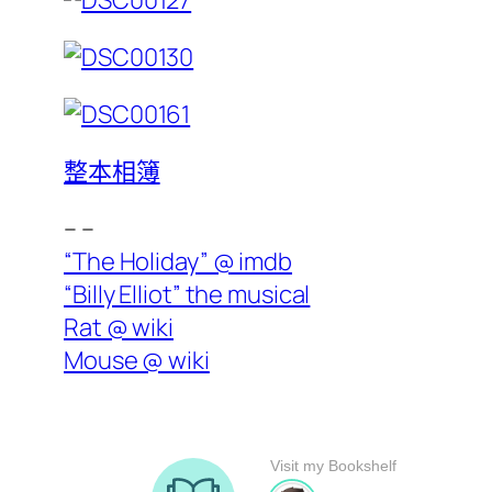
整本相簿
– –
“The Holiday” @ imdb
“Billy Elliot” the musical
Rat @ wiki
Mouse @ wiki