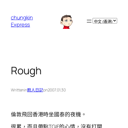
跳
至
chungkin
主
Choose
Express
要
a
內
language
容
Rough
Written
in
憨人日記
on
2007.01.30
倫敦飛回香港時坐國泰的夜機。
很累，而且帶點TGIF的心情，沒有打開