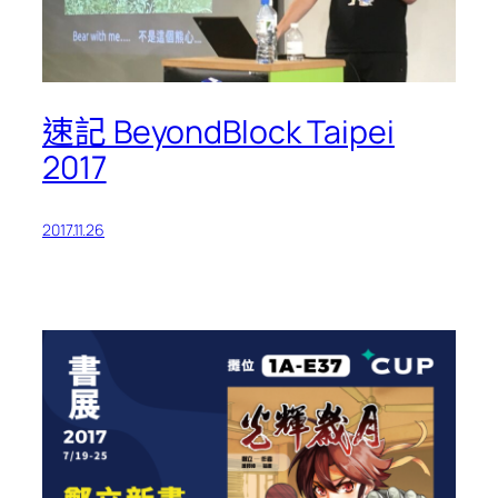
速記 BeyondBlock Taipei
2017
2017.11.26