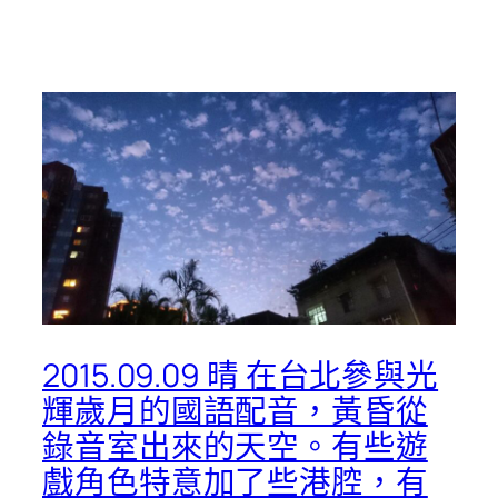
2015.09.09 晴 在台北參與光
輝歲月的國語配音，黃昏從
錄音室出來的天空。有些遊
戲角色特意加了些港腔，有