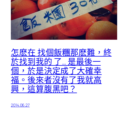
怎麽在 找個飯糰那麽難，終
於找到我的 了.. 是最後一
個，於是決定成了大確幸
福。後來者沒有了我就高
興，這算腹黑吧？
2014.06.27