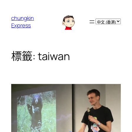
跳
至
chungkin
主
Choose
Express
要
a
內
language
容
標籤:
taiwan