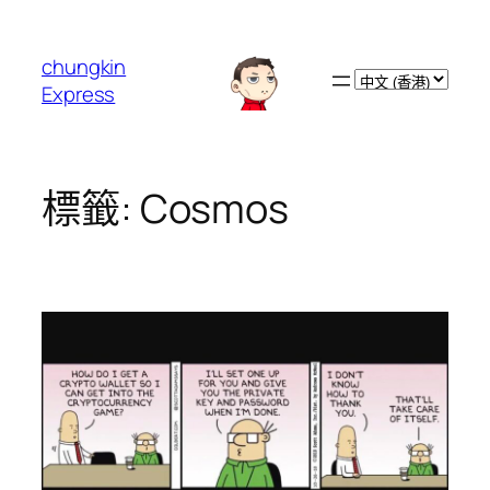
跳
至
chungkin
主
Choose
Express
要
a
內
language
容
標籤:
Cosmos