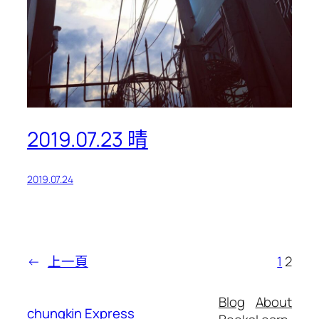
2019.07.23 晴
2019.07.24
←
上一頁
1
2
Blog
About
chungkin Express