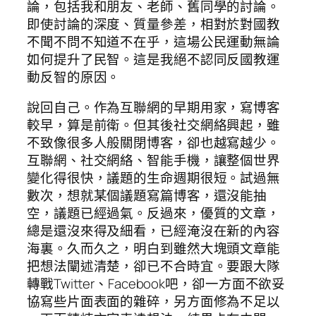
論，包括我和朋友、老師、舊同學的討論。
即使討論的深度、質量參差，相對於對國教
不聞不問不知道不在乎，這場公民運動無論
如何提升了民智。這是我絕不認同反國教運
動反智的原因。
說回自己。作為互聯網的早期用家，寫博客
較早，算是前衛。但其後社交網絡興起，雖
不致像很多人般關閉博客，卻也越寫越少。
互聯網、社交網絡、智能手機，讓整個世界
變化得很快，議題的生命週期很短。試過無
數次，想就某個議題寫篇博客，還沒能抽
空，議題已經過氣。反過來，優質的文章，
總是還沒來得及細看，已經淹沒在新的內容
海裏。久而久之，明白到雖然大塊頭文章能
把想法闡述清楚，卻已不合時宜。要跟大隊
轉戰Twitter、Facebook吧，卻一方面不欲妥
協寫些片面表面的雜碎，另方面修為不足以