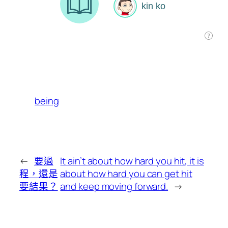
being
←
要過
It ain’t about how hard you hit, it is
程，還是
about how hard you can get hit
要結果？
and keep moving forward.
→