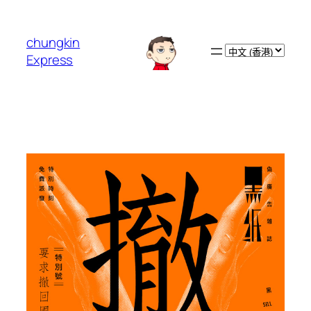
跳
至
chungkin
主
Choose
Express
要
a
內
language
容