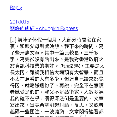
Reply
2017.10.15
期許的糾結 – chungkin Express
[…] 前陣子休假一個月，大部分時間宅在家
裏，和跟父母到處晚飯。靜下來的時間，寫
了些牙痛文章。其中一篇比較長，三千多
字，寫完卻沒有貼出來。是我對香港政府之
於資訊科技業的期許。 怎麼說呢，主要是太
長太悶。雖說我相信大塊頭有大智慧，而且
不太在意看的人有多少，但連自己讀來都覺
得悶，就略嫌過份了。再說，完全不在意讀
者感受是假的，我又不是藝術家。人數多寡
我的確不在乎，讀得深淺倒是重要的。文章
寫出來，畢竟希望引起討論、反思，又或者
起碼一些關注、一波漣漪。文章悶得連看都