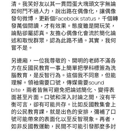
清。我笑好友以其一貫悶蛋大塊頭文字無論
如何鬥不過人力，說出路在偶像化，讓偶像
發句微博，更新個Facebook status，千個轉
發萬個閱讀，才有效果。態度雖是開玩笑，
論點卻屬認真。友擔心偶像化會流於簡化論
述和取悅群眾，認為此路不通。其實，我何
嘗不是。
另邊廂，一位我尊敬的、開明的老師不滿各
方在反國民教育一事上簡單把學科標簽為洗
腦教育，是反智行為。這個我不同意，但能
理解。領袖需要口號，傳媒需要sound
bite，兩者皆無可避免把論述簡化、變得表
面甚至片面。口號和深入討論之間，沒有平
衡可言，卻有可能共存。比如反國教集會上
的公民教育課，就是出色的安排，彌補了口
號可能帶來的表面化以至反智現象。再者，
如非反國教運動，民間不可能引發那麼多討