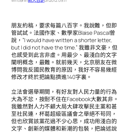
Written
in
憨人日記
on
2012.09.11
朋友約稿，要求每篇八百字。我說難，但即
管試試。法國作家、數學家Blaise Pascal曾
說，”I would have written a shorter letter,
but I did not have the time.” 我雖非文豪，但
也感受到此言非虛。用最少、最淺白的文字
闡明概念，最難。就前幾天，北京朋友在微
博問我反國民教育的原因，我好不容易幾經
修改才終於把論點擠進140字裏。
立法會選舉期間，有好友對人民力量的行為
大為不忿，按耐不住在Facebook大數其非。
我雖然對人力不顧大局大肆攻擊民主黨和甚
至社民連，杯葛超級區議會之舉絕不苟同，
但也欣賞該黨花過不少心思，成功用淺白的
文字、創新的媒體和新潮的包裝，把論述說