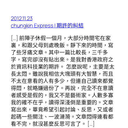
2012.11.23
chungkin Express | 期許的糾結
[…] 前陣子休假一個月，大部分時間宅在家
裏，和跟父母到處晚飯。靜下來的時間，寫
了些牙痛文章。其中一篇比較長，三千多
字，寫完卻沒有貼出來。是我對香港政府之
於資訊科技業的期許。 怎麼說呢，主要是太
長太悶。雖說我相信大塊頭有大智慧，而且
不太在意看的人有多少，但連自己讀來都覺
得悶，就略嫌過份了。再說，完全不在意讀
者感受是假的，我又不是藝術家。人數多寡
我的確不在乎，讀得深淺倒是重要的。文章
寫出來，畢竟希望引起討論、反思，又或者
起碼一些關注、一波漣漪。文章悶得連看都
看不完，就沒甚麼反思可言了。 […]