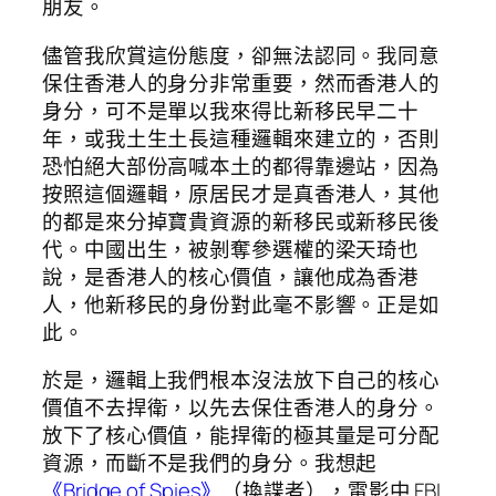
朋友。
儘管我欣賞這份態度，卻無法認同。我同意
保住香港人的身分非常重要，然而香港人的
身分，可不是單以我來得比新移民早二十
年，或我土生土長這種邏輯來建立的，否則
恐怕絕大部份高喊本土的都得靠邊站，因為
按照這個邏輯，原居民才是真香港人，其他
的都是來分掉寶貴資源的新移民或新移民後
代。中國出生，被剝奪參選權的梁天琦也
說，是香港人的核心價值，讓他成為香港
人，他新移民的身份對此毫不影響。正是如
此。
於是，邏輯上我們根本沒法放下自己的核心
價值不去捍衛，以先去保住香港人的身分。
放下了核心價值，能捍衛的極其量是可分配
資源，而斷不是我們的身分。我想起
《Bridge of Spies》
（換諜者），電影中 FBI