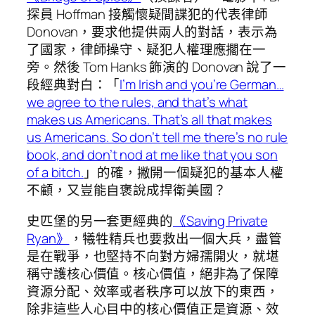
探員 Hoffman 接觸懷疑間諜犯的代表律師
Donovan，要求他提供兩人的對話，表示為
了國家，律師操守、疑犯人權理應擱在一
旁。然後 Tom Hanks 飾演的 Donovan 說了一
段經典對白：「
I’m Irish and you’re German…
we agree to the rules, and that’s what
makes us Americans. That’s all that makes
us Americans. So don’t tell me there’s no rule
book, and don’t nod at me like that you son
of a bitch.
」的確，撇開一個疑犯的基本人權
不顧，又豈能自褒說成捍衛美國？
史匹堡的另一套更經典的
《Saving Private
Ryan》
，犧牲精兵也要救出一個大兵，盡管
是在戰爭，也堅持不向對方婦孺開火，就堪
稱守護核心價值。核心價值，絕非為了保障
資源分配、效率或者秩序可以放下的東西，
除非這些人心目中的核心價值正是資源、效