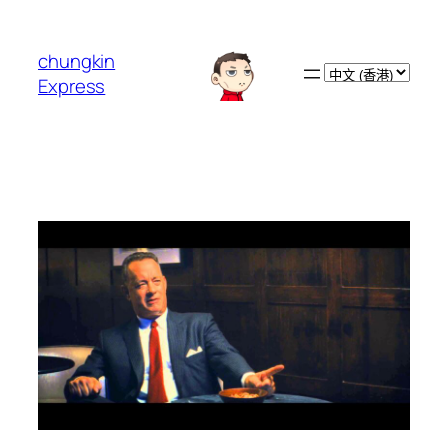
跳
至
chungkin
主
Choose
Express
要
a
內
language
容