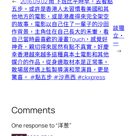
←
2016.09.02 雨 下班比平時早，去看點
五步。或許是香港人太習慣看美國和其
他地方的電影，或是港產得來完全架空
的故事，電影以自己住了一輩子的沙田
談獨
作背景，主角住在自己長大的禾輋，看
立・
自己當時最喜歡的漫畫Touch，感覺好
一
神奇，親切得來居然有點不真實。好慶
→
幸香港越來越多這種真本土電影和其他
媒介的作品，從身邊取材本是正常事。
散場居然遇上監製導演和眾演員，更是
驚喜。 #點五步 #沙燕西 #ckxpress
Comments
One response to “洋葱”