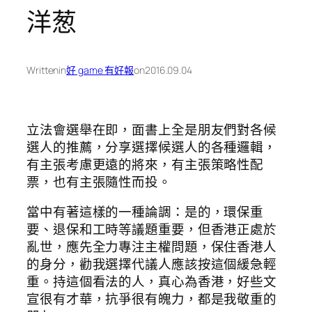
洋葱
Written
in
好 game 有好報
on
2016.09.04
立法會選舉在即，面書上全是朋友們對各候
選人的推薦，分享選擇候選人的各種邏輯，
有主張考慮更遠的將來，有主張策略性配
票，也有主張隨性而投。
當中有著這樣的一種論調：是的，環保重
要、退保和工時等議題重要，但香港正處於
亂世，應先全力專注主權問題，保住香港人
的身分，勸我選擇代議人應該按這個緩急輕
重。持這個看法的人，真心為香港，好些文
宣很有才華，抗爭很有魄力，都是我敬重的