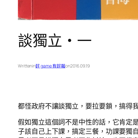
談獨立・一
Written
in
好 game 有好報
on
2016.09.19
都怪政府不讓談獨立，要拉要鎖，搞得
假如獨立這個詞不是中性的話，它肯定
子該自己上下課，搞定三餐，功課要獨