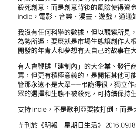
殺死創意，而是創意背後的風險使得資
indie，電影、音樂、漫畫、遊戲，通通如是
我沒有任何科學的數據，但以觀察所見，雖然
為勢所逼，要麼就是市場生態讓創作人
開發的年青人和夢想有天自己的故事在
有人會鞭撻「建制內」的大企業、發行
罵，但更有積極意義的，是開拓其他可
管那永遠不是大眾——弔詭得很，獨立
眾的選擇和生態不被殺死，可持續保持
支持 indie，不是歌利亞要被打倒，而
＃刊於《明報﹣星期日生活》 2016.09.18 “R