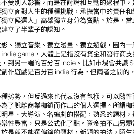
表不受別人影響，而是在討論和互動的過程中，
要獨立面對人生的種種挑戰，承擔當中的責任和
「獨立候選人」高舉獨立身分為賣點。於是，當
我建立了半輩子的認知。
獨立音樂、獨立漫畫、獨立遊戲，圈內一般稱為 in
ie、indie game，大體上是指沒有資金和
另一端的百分百 indie。比如市場會共識 So
作遊戲是百分百 indie 行為，但兩者之間
劣勢，但反過來也代表沒有包袱，可以隨性而為。
是為了脫離商業枷鎖而作出的個人選擇。所謂枷
紅明星、大導演、名編劇的搭配，熟悉的題材，
娛樂性豐富，只是公式化了點。資金拍不出另類
，於是就不能選偏鋒的題材，新穎的拍法，陌生