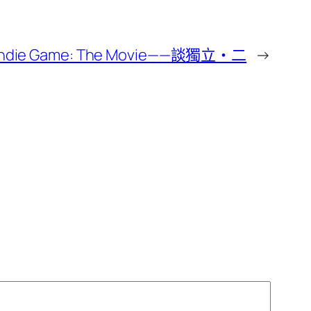
Indie Game: The Movie——談獨立・二
→