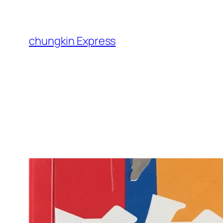
跳
至
主
chungkin Express
要
內
容