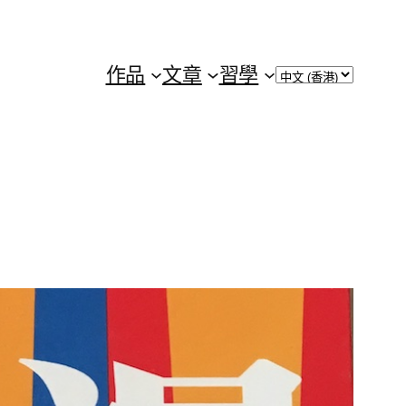
Choose
作品
文章
習學
a
language