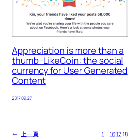
Appreciation is more than a
thumb–LikeCoin: the social
currency for User Generated
Content
2017.09.27
←
上一頁
1
…
16
17
18