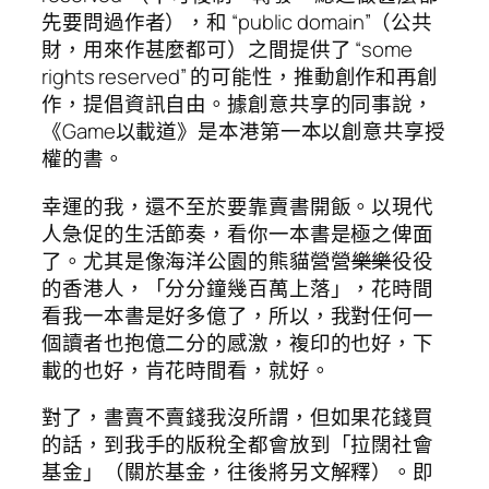
先要問過作者），和 “public domain”（公共
財，用來作甚麼都可）之間提供了 “some
rights reserved” 的可能性，推動創作和再創
作，提倡資訊自由。據創意共享的同事說，
《Game以載道》是本港第一本以創意共享授
權的書。
幸運的我，還不至於要靠賣書開飯。以現代
人急促的生活節奏，看你一本書是極之俾面
了。尤其是像海洋公園的熊貓營營
樂樂
役役
的香港人，「分分鐘幾百萬上落」，花時間
看我一本書是好多億了，所以，我對任何一
個讀者也抱億二分的感激，複印的也好，下
載的也好，肯花時間看，就好。
對了，書賣不賣錢我沒所謂，但如果花錢買
的話，到我手的版稅全都會放到「拉闊社會
基金」（關於基金，往後將另文解釋）。即