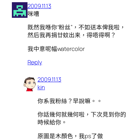
2009.11.13
咪嘈
既然我喺你“粉丝”，不如送本俾我啦，
然后我再捐廿蚊出来，得唔得啊？
我中意呢幅watercolor
Reply
2009.11.13
kin
你系我粉絲？早說嘛。。
你話幾何就幾何啦，下次見到你的
時候給你。
原圖是木顏色，我ps了做