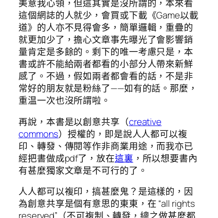
美意我心領，但這其實是沒所謂的，本來看
這個網誌的人就少，會買或下載《Game以載
道》的人亦不見得會多，簡單邏輯，重疊的
就更加少了，擔心文章事先曝光了會影響銷
量肯定是多餘的。剩下的唯一考慮只是，本
書或許不能給兩者都看的小部分人帶來新鮮
感了。不過，假如兩者都會看的話，不是非
常好的朋友就是粉絲了——如有的話。那麼，
重温一次也沒所謂啦。
再說，本書是以創意共享（
creative
commons
）授權的，即是說人人都可以複
印、轉發、傳閱等作非商業用途，而我亦已
經把書做成pdf了，放在
這裏
，所以想要書內
有甚麼獨家文章是不可行的了。
人人都可以複印，搞甚麼鬼？是這樣的，因
為創意共享是個有意思的東東，在 “all rights
reserved”（不可複制、轉發，總之做甚麼都