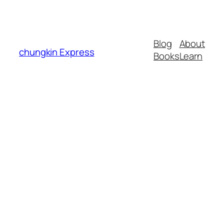
Blog
About
chungkin Express
Books
Learn