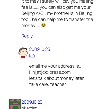
it to me? I surely will pay you mailing
fee la……. you can also get me your
Beijing A/C… my brother is in Beijing
too… he can help me to transfer the
money ….
Reply
2009.10.23
kin
email me your address la..
kin[at]ckxpress.com
let’s talk about money later…
take care, teacher.
2009.10.23
hkartist