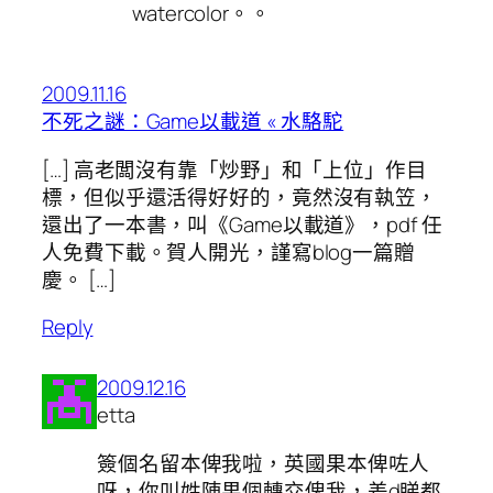
watercolor。。
2009.11.16
不死之謎：Game以載道 « 水駱駝
[…] 高老闆沒有靠「炒野」和「上位」作目
標，但似乎還活得好好的，竟然沒有執笠，
還出了一本書，叫《Game以載道》，pdf 任
人免費下載。賀人開光，謹寫blog一篇贈
慶。 […]
Reply
2009.12.16
etta
簽個名留本俾我啦，英國果本俾咗人
呀，你叫姓陳果個轉交俾我，差d睇都