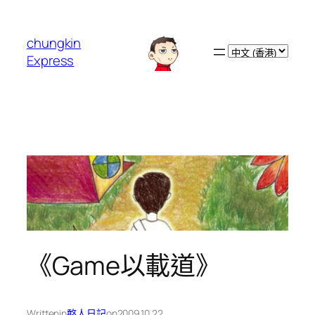
跳
至
chungkin
主
Choose
Express
要
a
內
language
容
《Game以載道》
Written
in
憨人日記
on
2009.10.22