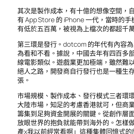
其次是製作成本，有十億的想像空間，
有 App Store 的 iPhone 
有低於五百萬，被視為上檔次的都超千
第三環是發行。dotcom 的年代有
為看和不看。據說，中國去年有四百多部
線電影類似。遊戲業更加極端，雖然難
絕人之路，開發商自行發行也是一種生
張。
市場規模、製作成本、發行模式三者環
大陸市場，知足的考慮香港就可，但商
籌集到足夠資金開展的關鍵。從創作層
放眼世界的抱負就能帶到海外的。怎樣
產x我以前經常看啊」這種集體回憶式的