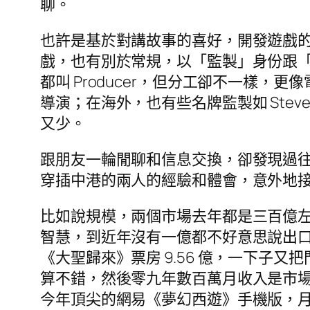
聊。
也許是基於對講故事的喜好，開發遊戲
戲，也有別於常規，以「監製」身份跟
都叫 Producer，但分工卻不一樣
導演；在海外，也有些名牌監製如 Steven
又少。
跟朋友一輪閒聊和信息交換，卻發現過
穿插中港的兩人的經驗和體會，意外地
比如說規模，兩個市場去年都是三百億
智慧，到近年沒有一億都不好意思說出
《大聖歸來》票房 9.56 億，一下
算不錯，然後零九年數百萬月收入是市
今年頂尖的網易《夢幻西遊》手機版，