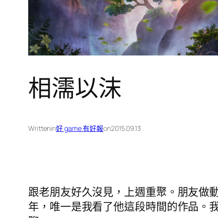
相濡以沫
Written
in
好 game 有好報
on
2015.09.13
跟老朋友好久沒見，上週重聚。朋友做
年，唯一是我看了他這段時間的作品。