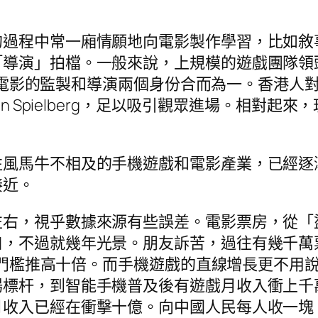
的過程中常一廂情願地向電影製作學習，比如敘
「導演」拍檔。一般來說，上規模的遊戲團隊領
，更像電影的監製和導演兩個身份合而為一。香港
 Spielberg，足以吸引觀眾進場。相對起來，玩
往風馬牛不相及的手機遊戲和電影產業，已經逐
接近。
左右，視乎數據來源有些誤差。電影票房，從「
口，不過就幾年光景。朋友訴苦，過往有幾千萬
子又把門檻推高十倍。而手機遊戲的直線增長更不
場標杆，到智能手機普及後有遊戲月收入衝上千
月收入已經在衝擊十億。向中國人民每人收一塊