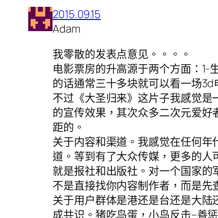
2015.09.15
Adam
我零散的发表点意见。。。。
电影票房的升高源于两个方面：1-
的话通常三十多块就可以看一场3
不过《大圣归来》这片子我感觉是
的宣传效果，其次众多二次元爱好
距的。
关于内容和渠道。我感觉在任何年
道。等到有了大众传媒，更多的人
就是报社和出版社。对一个国家的
不是直接找你内容制作者，而是先
关于用户群体是港还是台还是大陆
成共识。猪吃鸟蛋，小鸟反击–善