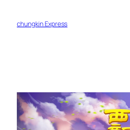
跳
至
主
chungkin Express
要
內
容