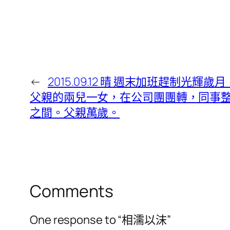
←
2015.09.12 晴 週末加班趕制光
父親的兩兒一女，在公司團團轉，同事整天m
之間。父親萬歲。
Comments
One response to “相濡以沫”