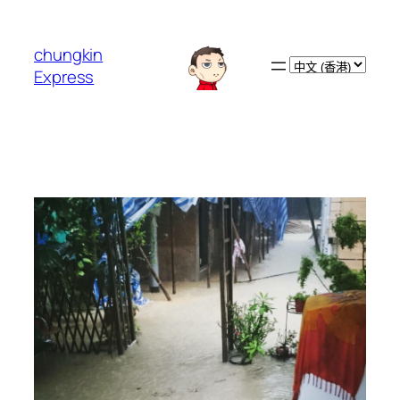
跳
至
chungkin
主
Choose
Express
要
a
內
language
容