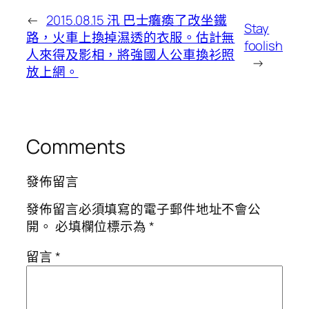
←
2015.08.15 汛 巴士癱瘓了改坐鐵
Stay
路，火車上換掉濕透的衣服。估計無
foolish
人來得及影相，將強國人公車換衫照
→
放上網。
Comments
發佈留言
發佈留言必須填寫的電子郵件地址不會公
開。
必填欄位標示為
*
留言
*